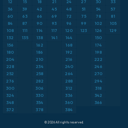
12
15
18
21
24
27
30
33
ICON Alemania 2 km
Caribe
36
39
42
45
48
51
54
57
Anomalía de temperatura a 850 hPa
60
63
66
69
72
75
78
81
Escandinavia
CAPE
84
87
90
93
96
99
102
105
108
111
114
117
120
123
126
129
España
Precipitación, nubes y presión
132
135
138
141
144
150
156
162
168
174
Estados Unidos
Presión
180
186
192
198
204
210
216
222
Europa
Profundidad de nieve
228
234
240
246
252
258
264
270
Francia
Punto de rocío a 2 m
276
282
288
294
Grecia
300
306
312
318
Ráfagas de Viento Máximas
324
330
336
342
Islandia
Ráfagas de viento
348
354
360
366
372
378
384
Italia
Temperatura a 2 m
© 2026 All rights reserved.
Japón
Temperatura a 500 hPa