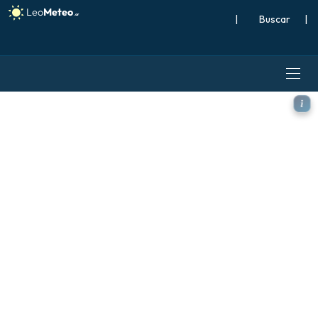
|
Buscar
|
GFS modelo - Escandinavia,