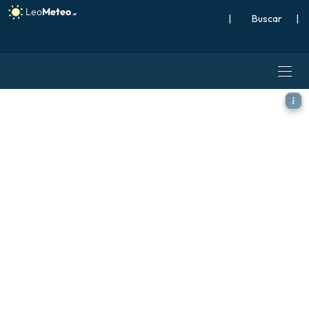
|
Buscar
|
GFS modelo - Escandinavia,