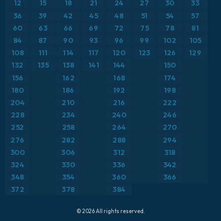
12
15
18
21
24
27
30
33
ICON Alemania 2 km
Caribe
36
39
42
45
48
51
54
57
Anomalía de temperatura a 850 hPa
60
63
66
69
72
75
78
81
Escandinavia
CAPE
84
87
90
93
96
99
102
105
108
111
114
117
120
123
126
129
España
Precipitación, nubes y presión
132
135
138
141
144
150
156
162
168
174
Estados Unidos
Presión
180
186
192
198
204
210
216
222
Europa
Profundidad de nieve
228
234
240
246
252
258
264
270
Francia
Punto de rocío a 2 m
276
282
288
294
Grecia
300
306
312
318
Ráfagas de Viento Máximas
324
330
336
342
Islandia
Ráfagas de viento
348
354
360
366
372
378
384
Italia
Temperatura a 2 m
© 2026 All rights reserved.
Japón
Temperatura a 500 hPa