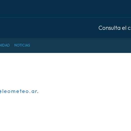
Consulta el 
NIDAD
NOTICIAS
@leometeo.ar
.