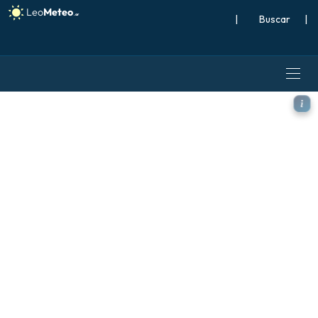
|
Buscar
|
GFS modelo - Escandinavia,