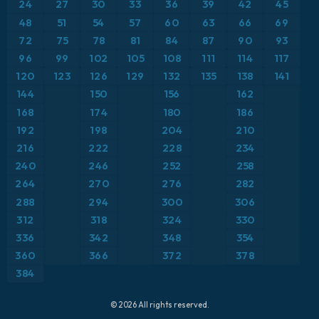
24
27
30
33
36
39
42
45
ICON Alemania 2 km
Caribe
48
51
54
57
60
63
66
69
Anomalía de temperatura a 850 hPa
72
75
78
81
84
87
90
93
Escandinavia
CAPE
96
99
102
105
108
111
114
117
120
123
126
129
132
135
138
141
España
Precipitación, nubes y presión
144
150
156
162
168
174
180
186
Estados Unidos
Presión
192
198
204
210
216
222
228
234
Europa
Profundidad de nieve
240
246
252
258
264
270
276
282
Francia
Punto de rocío a 2 m
288
294
300
306
Grecia
312
318
324
330
Ráfagas de Viento Máximas
336
342
348
354
Islandia
Ráfagas de viento
360
366
372
378
384
Italia
Temperatura a 2 m
© 2026 All rights reserved.
Japón
Temperatura a 500 hPa