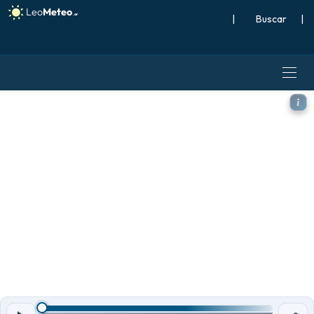
|
Buscar
|
GFS modelo - Sudeste Asiáti