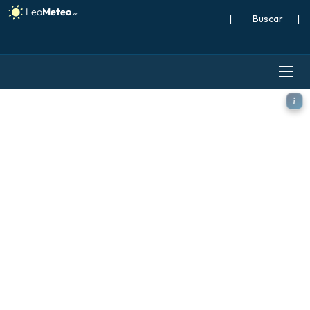
|
Buscar
|
GFS modelo - Escandinavia, 