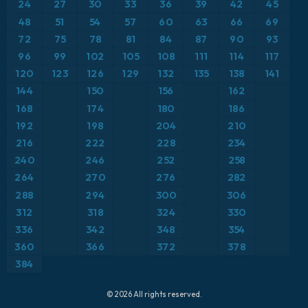
24
27
30
33
36
39
42
45
ICON Alemania 2 km
Caribe
48
51
54
57
60
63
66
69
Anomalía de temperatura a 850 hPa
72
75
78
81
84
87
90
93
Escandinavia
CAPE
96
99
102
105
108
111
114
117
120
123
126
129
132
135
138
141
España
Precipitación, nubes y presión
144
150
156
162
168
174
180
186
Estados Unidos
Presión
192
198
204
210
216
222
228
234
Europa
Profundidad de nieve
240
246
252
258
264
270
276
282
Francia
Punto de rocío a 2 m
288
294
300
306
Grecia
312
318
324
330
Ráfagas de Viento Máximas
336
342
348
354
Islandia
Ráfagas de viento
360
366
372
378
384
Italia
Temperatura a 2 m
© 2026 All rights reserved.
Japón
Temperatura a 500 hPa