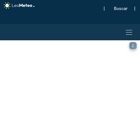
|
Buscar
|
GFS modelo - Francia, Profu