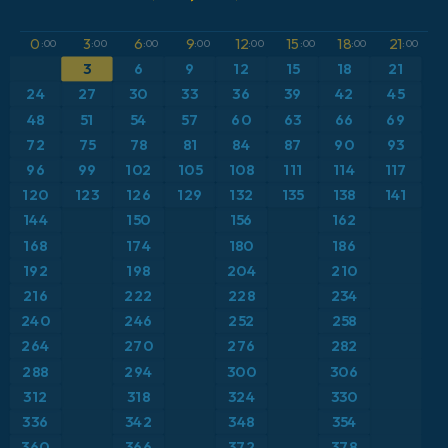
GFS
Austria
Altura geopotencial a 500 hPa
0
3
6
9
12
15
18
21
:00
:00
:00
:00
:00
:00
:00
:00
3
6
9
12
15
18
21
ICON
Brasil
Anomalía de temperatura a 2 m
24
27
30
33
36
39
42
45
ICON Alemania 2 km
Caribe
48
51
54
57
60
63
66
69
Anomalía de temperatura a 850 hPa
72
75
78
81
84
87
90
93
Escandinavia
CAPE
96
99
102
105
108
111
114
117
120
123
126
129
132
135
138
141
España
Precipitación, nubes y presión
144
150
156
162
168
174
180
186
Estados Unidos
Presión
192
198
204
210
216
222
228
234
Europa
Profundidad de nieve
240
246
252
258
264
270
276
282
Francia
Punto de rocío a 2 m
288
294
300
306
Grecia
312
318
324
330
Ráfagas de Viento Máximas
336
342
348
354
Islandia
Ráfagas de viento
360
366
372
378