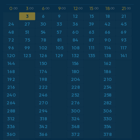
GFS
Austria
Altura geopotencial a 500 hPa
0
3
6
9
12
15
18
21
:00
:00
:00
:00
:00
:00
:00
:00
3
6
9
12
15
18
21
ICON
Brasil
Anomalía de temperatura a 2 m
24
27
30
33
36
39
42
45
ICON Alemania 2 km
Caribe
48
51
54
57
60
63
66
69
Anomalía de temperatura a 850 hPa
72
75
78
81
84
87
90
93
Escandinavia
CAPE
96
99
102
105
108
111
114
117
120
123
126
129
132
135
138
141
España
Precipitación, nubes y presión
144
150
156
162
168
174
180
186
Estados Unidos
Presión
192
198
204
210
216
222
228
234
Europa
Profundidad de nieve
240
246
252
258
264
270
276
282
Francia
Punto de rocío a 2 m
288
294
300
306
Grecia
312
318
324
330
Ráfagas de Viento Máximas
336
342
348
354
Islandia
Ráfagas de viento
360
366
372
378