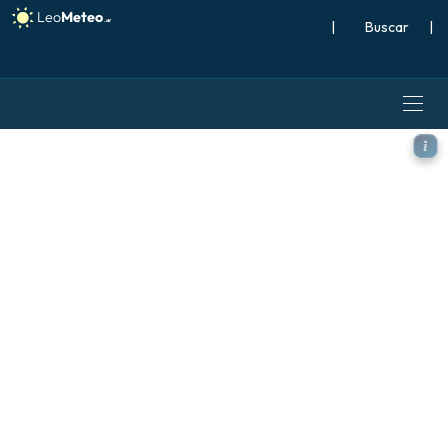
|
Buscar
|
GFS modelo - Japón, Profun