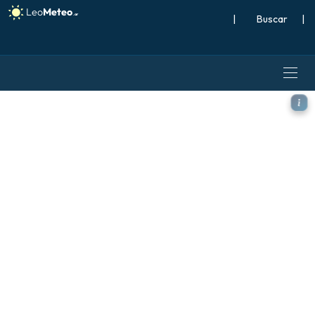
|
Buscar
|
GFS modelo - Japón, Ráfaga