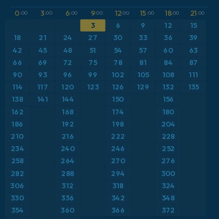
GFS
Austria
Altura geopotencial a 500 hPa
0
3
6
9
12
15
18
21
:00
:00
:00
:00
:00
:00
:00
:00
3
6
9
12
15
ICON
Brasil
Anomalía de temperatura a 2 m
18
21
24
27
30
33
36
39
ICON Alemania 2 km
Caribe
42
45
48
51
54
57
60
63
Anomalía de temperatura a 850 hPa
66
69
72
75
78
81
84
87
Escandinavia
CAPE
90
93
96
99
102
105
108
111
114
117
120
123
126
129
132
135
España
Precipitación, nubes y presión
138
141
144
150
156
162
168
174
180
Estados Unidos
Presión
186
192
198
204
210
216
222
228
Europa
Profundidad de nieve
234
240
246
252
258
264
270
276
Francia
Punto de rocío a 2 m
282
288
294
300
Grecia
306
312
318
324
Ráfagas de Viento Máximas
330
336
342
348
Islandia
Ráfagas de viento
354
360
366
372