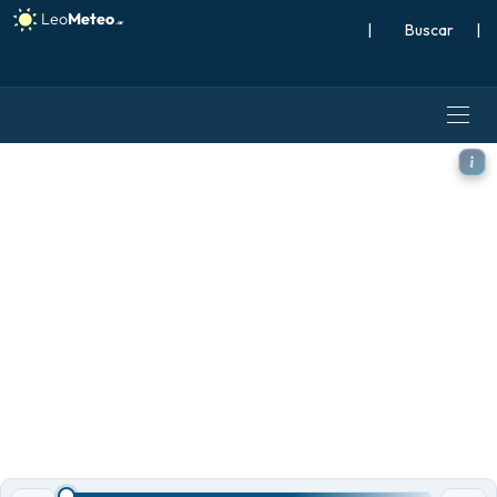
|
Buscar
|
GFS modelo - Suiza, Ráfagas