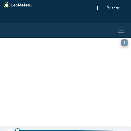
|
Buscar
|
ICON Alemania 2 km modelo 