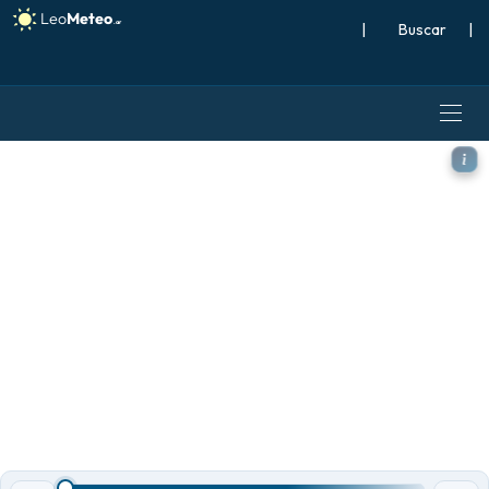
|
Buscar
|
ICON Alemania 2 km modelo 