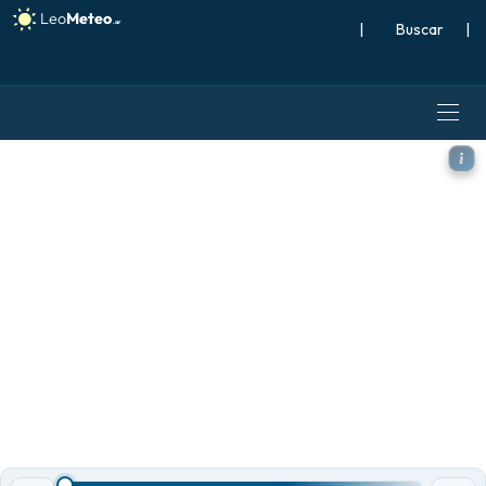
|
Buscar
|
ICON Alemania 2 km modelo -