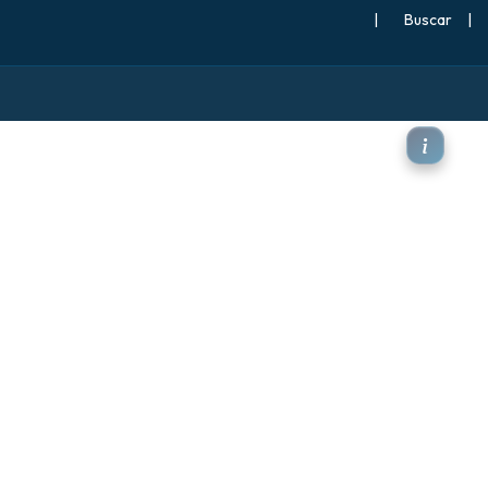
|
Buscar
|
cial a 500 hPa