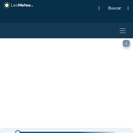
|
Buscar
|
ECMWF AIFS 0.25° [IA] mode