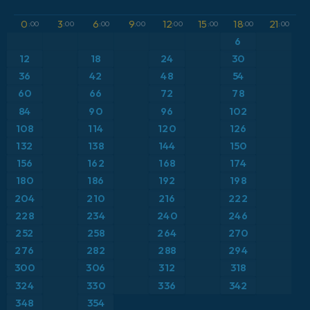
GFS
Austria
Altura geopotencial a 500 hPa
0
3
6
9
12
15
18
21
:00
:00
:00
:00
:00
:00
:00
:00
ICON
6
Brasil
Anomalía de temperatura a 2 m
12
18
24
30
ICON Alemania 2 km
Caribe
36
42
48
54
Anomalía de temperatura a 850 hPa
60
66
72
78
Escandinavia
Precipitación, nubes y presión
84
90
96
102
108
114
120
126
España
Presión
132
138
144
150
156
162
168
174
Estados Unidos
Punto de rocío a 2 m
180
186
192
198
204
210
216
222
Europa
Temperatura a 2 m
228
234
240
246
252
258
264
270
Francia
Temperatura a 500 hPa
276
282
288
294
Grecia
300
306
312
318
Temperatura a 850 hPa
324
330
336
342
Islandia
Viento a 10 m
348
354