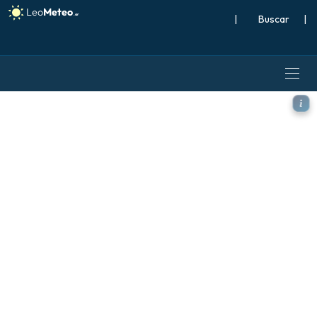
|
Buscar
|
ECMWF AIFS 0.25° [IA] model