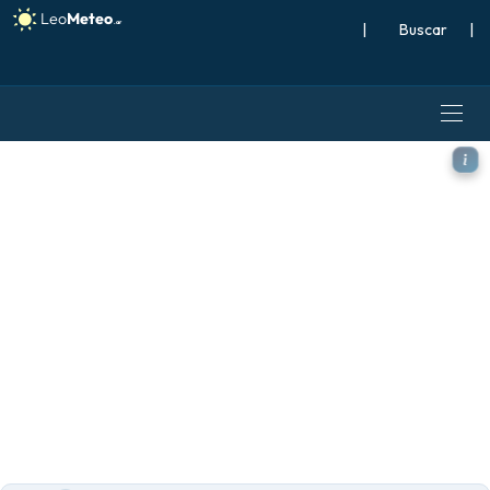
|
Buscar
|
ECMWF AIFS 0.25° [IA] mod