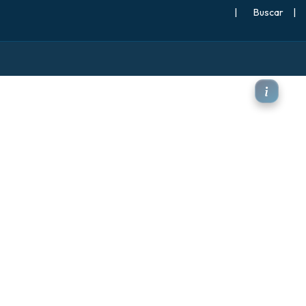
|
Buscar
|
a 850 hPa