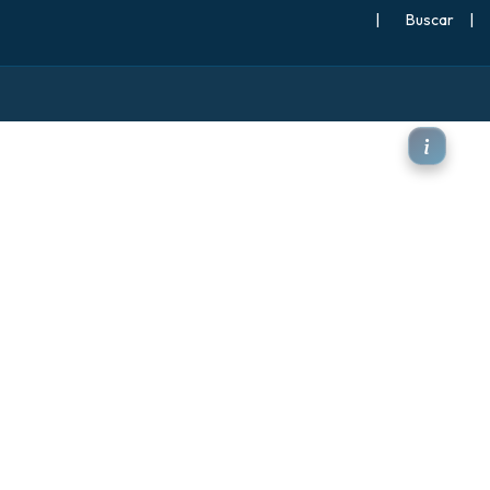
|
Buscar
|
 850 hPa