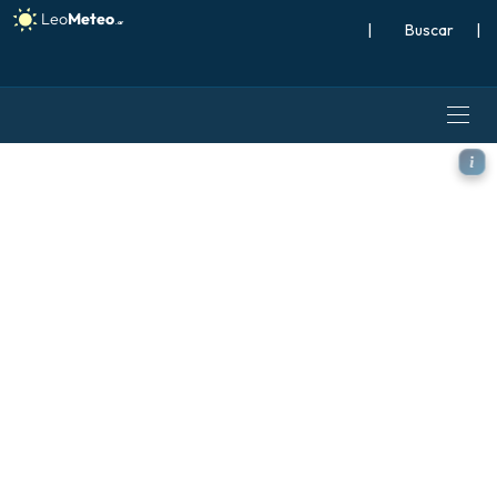
|
Buscar
|
ICON modelo - Caribe, Temp