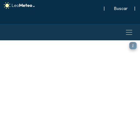
|
Buscar
|
ECMWF AIFS 0.25° [IA] mode