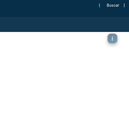
|
Buscar
|
al a 500 hPa