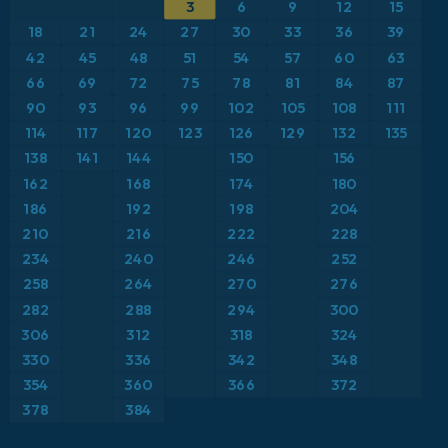
3
6
9
12
15
ICON
Brasil
Anomalía de temperatura a 2 m
18
21
24
27
30
33
36
39
ICON Alemania 2 km
Caribe
42
45
48
51
54
57
60
63
Anomalía de temperatura a 850 hPa
66
69
72
75
78
81
84
87
Escandinavia
CAPE
90
93
96
99
102
105
108
111
114
117
120
123
126
129
132
135
España
Precipitación, nubes y presión
138
141
144
150
156
162
168
174
180
Estados Unidos
Presión
186
192
198
204
210
216
222
228
Europa
Profundidad de nieve
234
240
246
252
258
264
270
276
Francia
Punto de rocío a 2 m
282
288
294
300
Grecia
306
312
318
324
Ráfagas de Viento Máximas
330
336
342
348
Islandia
Ráfagas de viento
354
360
366
372
378
384
Italia
Temperatura a 2 m