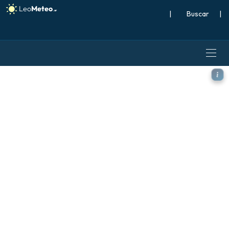
|
Buscar
|
GFS modelo - Polonia, Altur