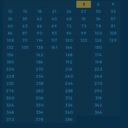
3
6
9
ICON
Brasil
Anomalía de temperatura a 2 m
12
15
18
21
24
27
30
33
ICON Alemania 2 km
Caribe
36
39
42
45
48
51
54
57
Anomalía de temperatura a 850 hPa
60
63
66
69
72
75
78
81
Escandinavia
CAPE
84
87
90
93
96
99
102
105
108
111
114
117
120
123
126
129
España
Precipitación, nubes y presión
132
135
138
141
144
150
156
162
168
174
Estados Unidos
Presión
180
186
192
198
204
210
216
222
Europa
Profundidad de nieve
228
234
240
246
252
258
264
270
Francia
Punto de rocío a 2 m
276
282
288
294
Grecia
300
306
312
318
Ráfagas de Viento Máximas
324
330
336
342
Islandia
Ráfagas de viento
348
354
360
366
372
378
384
Italia
Temperatura a 2 m