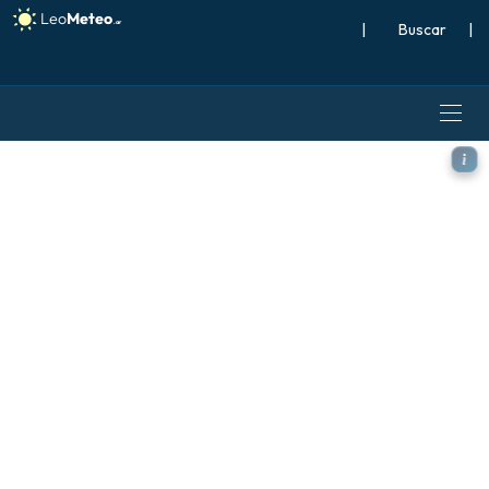
|
Buscar
|
GFS modelo - Alemania, Alt