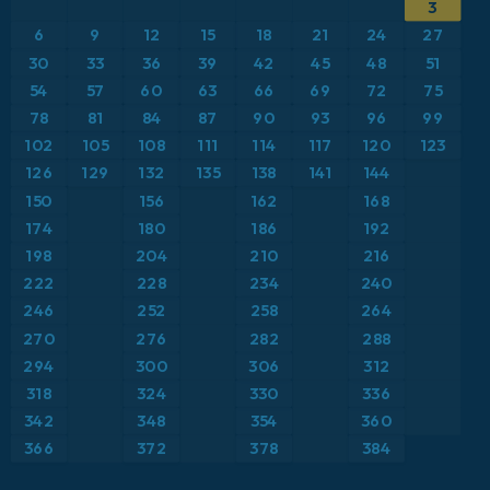
3
ICON
Brasil
Anomalía de temperatura a 2 m
6
9
12
15
18
21
24
27
ICON Alemania 2 km
Caribe
30
33
36
39
42
45
48
51
Anomalía de temperatura a 850 hPa
54
57
60
63
66
69
72
75
Escandinavia
CAPE
78
81
84
87
90
93
96
99
102
105
108
111
114
117
120
123
España
Precipitación, nubes y presión
126
129
132
135
138
141
144
150
156
162
168
Estados Unidos
Presión
174
180
186
192
198
204
210
216
Europa
Profundidad de nieve
222
228
234
240
246
252
258
264
Francia
Punto de rocío a 2 m
270
276
282
288
Grecia
294
300
306
312
Ráfagas de Viento Máximas
318
324
330
336
Islandia
Ráfagas de viento
342
348
354
360
366
372
378
384
Italia
Temperatura a 2 m