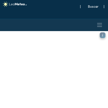
|
Buscar
|
GFS modelo - Polonia, Anom