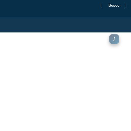
|
Buscar
|
0 hPa