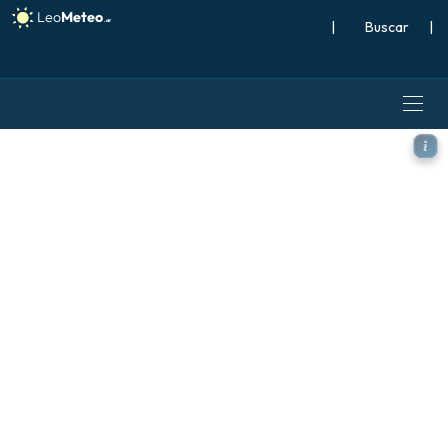
|
Buscar
|
ECMWF AIFS 0.25° [IA] mode