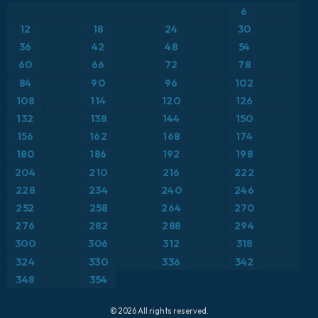
ICON
6
Brasil
Anomalía de temperatura a 2 m
12
18
24
30
ICON Alemania 2 km
Caribe
36
42
48
54
Anomalía de temperatura a 850 hPa
60
66
72
78
Escandinavia
Precipitación, nubes y presión
84
90
96
102
108
114
120
126
España
Presión
132
138
144
150
156
162
168
174
Estados Unidos
Punto de rocío a 2 m
180
186
192
198
204
210
216
222
Europa
Temperatura a 2 m
228
234
240
246
252
258
264
270
Francia
Temperatura a 500 hPa
276
282
288
294
Grecia
300
306
312
318
Temperatura a 850 hPa
324
330
336
342
Islandia
Viento a 10 m
348
354
Italia
Viento a 300 hPa (corriente en chorro)
© 2026 All rights reserved.