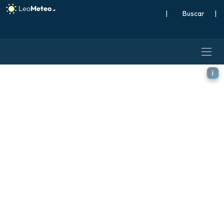
|
Buscar
|
ECMWF AIFS 0.25° [IA] mode