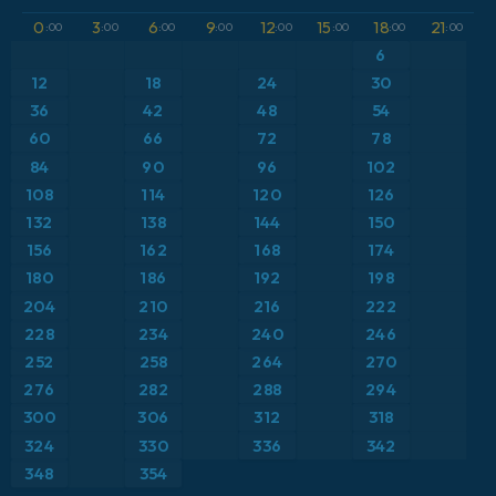
GFS
Austria
Altura geopotencial a 500 hPa
0
3
6
9
12
15
18
21
:00
:00
:00
:00
:00
:00
:00
:00
ICON
6
Brasil
Anomalía de temperatura a 2 m
12
18
24
30
ICON Alemania 2 km
Caribe
36
42
48
54
Anomalía de temperatura a 850 hPa
60
66
72
78
Escandinavia
Precipitación, nubes y presión
84
90
96
102
108
114
120
126
España
Presión
132
138
144
150
156
162
168
174
Estados Unidos
Punto de rocío a 2 m
180
186
192
198
204
210
216
222
Europa
Temperatura a 2 m
228
234
240
246
252
258
264
270
Francia
Temperatura a 500 hPa
276
282
288
294
Grecia
300
306
312
318
Temperatura a 850 hPa
324
330
336
342
Islandia
Viento a 10 m
348
354