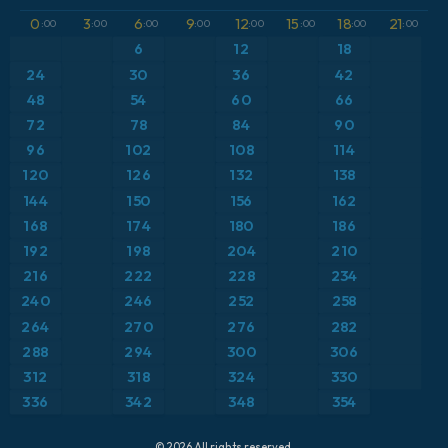
GFS
Austria
Altura geopotencial a 500 hPa
0
3
6
9
12
15
18
21
:00
:00
:00
:00
:00
:00
:00
:00
ICON
6
12
18
Brasil
Anomalía de temperatura a 2 m
24
30
36
42
ICON Alemania 2 km
Caribe
48
54
60
66
Anomalía de temperatura a 850 hPa
72
78
84
90
Escandinavia
Precipitación, nubes y presión
96
102
108
114
120
126
132
138
España
Presión
144
150
156
162
168
174
180
186
Estados Unidos
Punto de rocío a 2 m
192
198
204
210
216
222
228
234
Europa
Temperatura a 2 m
240
246
252
258
264
270
276
282
Francia
Temperatura a 500 hPa
288
294
300
306
Grecia
Temperatura a 850 hPa
312
318
324
330
336
342
348
354
Islandia
Viento a 10 m
© 2026 All rights reserved.