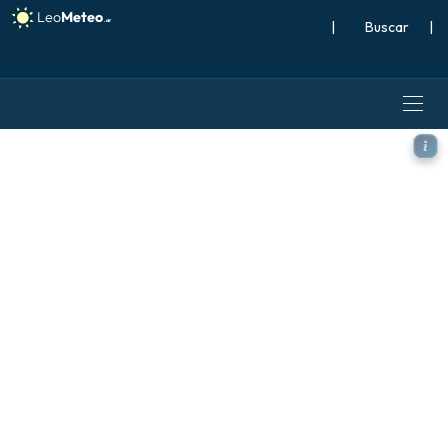
|
Buscar
|
ECMWF AIFS 0.25° [IA] mode