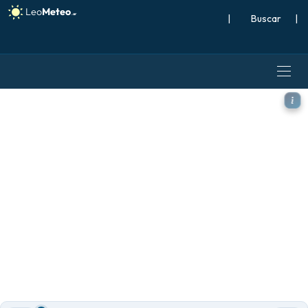
|
Buscar
|
ECMWF AIFS 0.25° [IA] mod