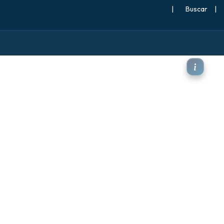
|
Buscar
|
 a 2 m