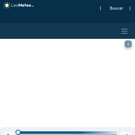
|
Buscar
|
ECMWF AIFS 0.25° [IA] mode