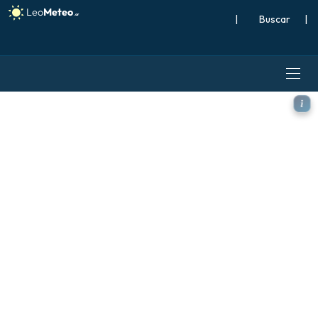
|
Buscar
|
ICON modelo - Turquía, CA