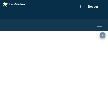
|
Buscar
|
ICON modelo - Norte Atlánt