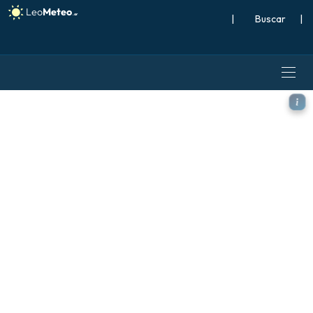
|
Buscar
|
ICON modelo - Japón, Temp