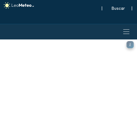
|
Buscar
|
ICON modelo - Japón, Ráfa