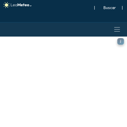
|
Buscar
|
ICON modelo - Escandinavia