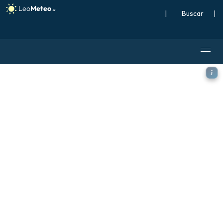
|
Buscar
|
GFS modelo - Italia, CAPE