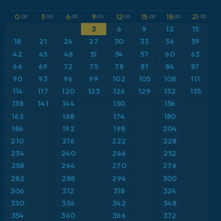
GFS
Austria
Altura geopotencial a 500 hPa
0
3
6
9
12
15
18
21
:00
:00
:00
:00
:00
:00
:00
:00
3
6
9
12
15
ICON
Brasil
Anomalía de temperatura a 2 m
18
21
24
27
30
33
36
39
ICON Alemania 2 km
Caribe
42
45
48
51
54
57
60
63
Anomalía de temperatura a 850 hPa
66
69
72
75
78
81
84
87
Escandinavia
CAPE
90
93
96
99
102
105
108
111
114
117
120
123
126
129
132
135
España
Precipitación, nubes y presión
138
141
144
150
156
162
168
174
180
Estados Unidos
Presión
186
192
198
204
210
216
222
228
Europa
Profundidad de nieve
234
240
246
252
258
264
270
276
Francia
Punto de rocío a 2 m
282
288
294
300
Grecia
306
312
318
324
Ráfagas de Viento Máximas
330
336
342
348
Islandia
Ráfagas de viento
354
360
366
372