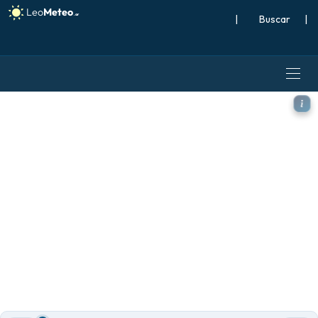
|
Buscar
|
ECMWF IFS 0.25° modelo - 