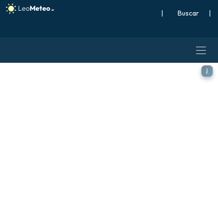
|
Buscar
|
ECMWF IFS 0.25° modelo - R