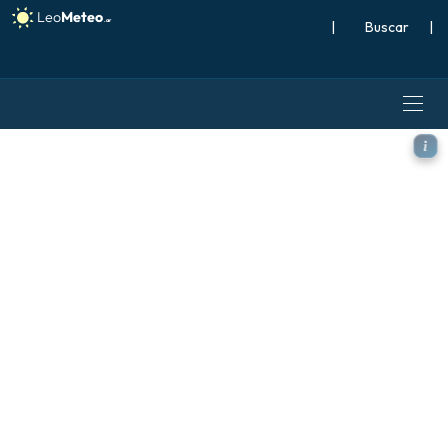
|
Buscar
|
ECMWF IFS 0.25° modelo - 