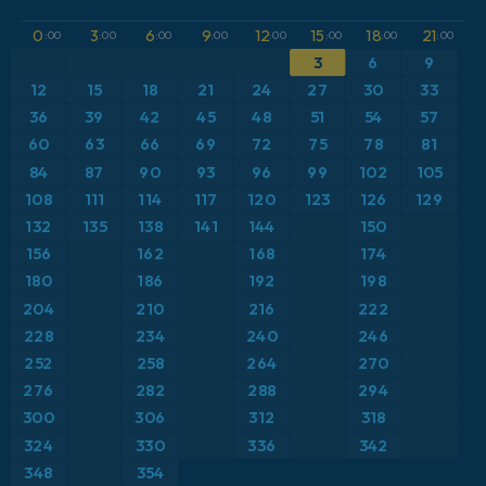
GFS
Austria
Altura geopotencial a 500 hPa
0
3
6
9
12
15
18
21
:00
:00
:00
:00
:00
:00
:00
:00
ICON
3
6
9
Brasil
Anomalía de temperatura a 2 m
12
15
18
21
24
27
30
33
ICON Alemania 2 km
Caribe
36
39
42
45
48
51
54
57
Anomalía de temperatura a 850 hPa
60
63
66
69
72
75
78
81
Escandinavia
CAPE
84
87
90
93
96
99
102
105
108
111
114
117
120
123
126
129
España
Presión
132
135
138
141
144
150
156
162
168
174
Estados Unidos
Profundidad de nieve
180
186
192
198
204
210
216
222
Europa
Punto de rocío a 2 m
228
234
240
246
252
258
264
270
Francia
Ráfagas de Viento Máximas
276
282
288
294
Grecia
300
306
312
318
Ráfagas de viento
324
330
336
342
Islandia
Temperatura a 2 m
348
354