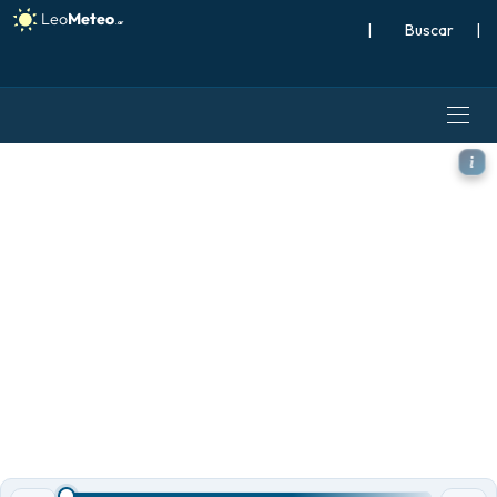
|
Buscar
|
ECMWF IFS 0.25° modelo - M