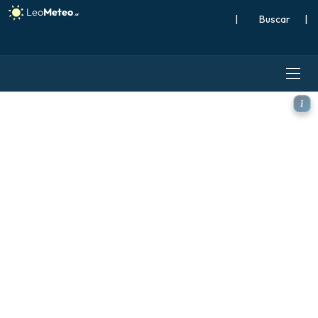
|
Buscar
|
ECMWF IFS 0.25° modelo - Au