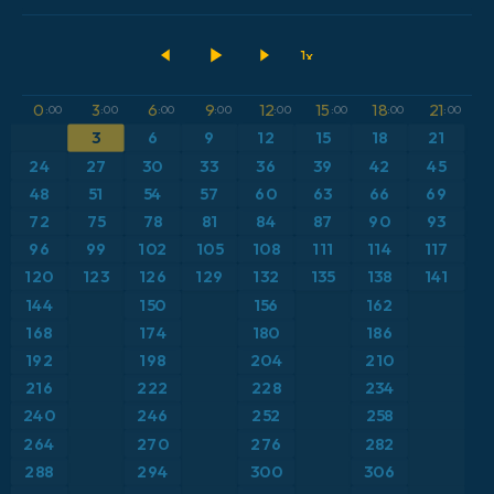
2026-08-09 00 UTC
ECMWF IFS 0.25°
Argentina
Acumulación de precipitación
GFS
Austria
Altura geopotencial a 500 hPa
0
3
6
9
12
15
18
21
:00
:00
:00
:00
:00
:00
:00
:00
ICON
3
6
9
12
15
18
21
Brasil
Anomalía de temperatura a 2 m
24
27
30
33
36
39
42
45
ICON Alemania 2 km
Caribe
48
51
54
57
60
63
66
69
Anomalía de temperatura a 850 hPa
72
75
78
81
84
87
90
93
Escandinavia
CAPE
96
99
102
105
108
111
114
117
120
123
126
129
132
135
138
141
España
Presión
144
150
156
162
168
174
180
186
Estados Unidos
Profundidad de nieve
192
198
204
210
216
222
228
234
Europa
Punto de rocío a 2 m
240
246
252
258
264
270
276
282
Francia
Ráfagas de Viento Máximas
288
294
300
306