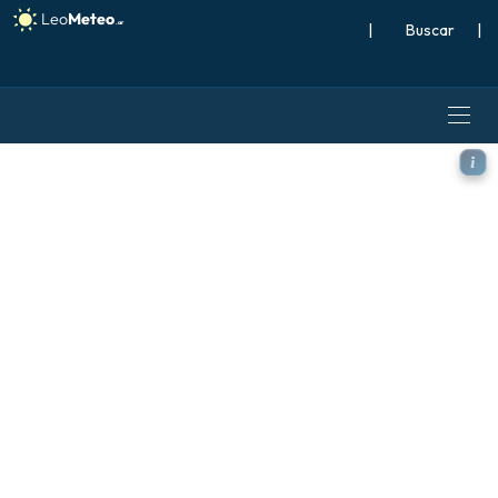
|
Buscar
|
ECMWF IFS 0.25° modelo - E