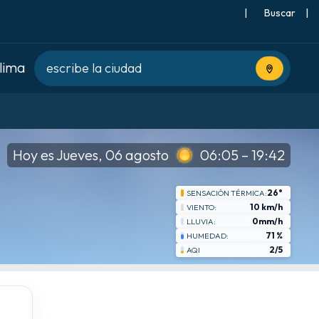
|
Buscar
|
clima
Usa tu ubic
Hoy es Jueves, 06 agosto
06:05 – 19:42
26°
SENSACIÓN TÉRMICA:
10 km/h
VIENTO:
0mm/h
LLUVIA:
71 %
HUMEDAD:
2/5
AQI
mié
8-19