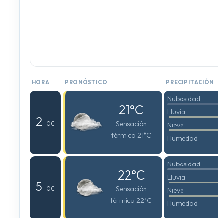
HORA
PRONÓSTICO
PRECIPITACIÓN
Nubosidad
21°C
Lluvia
2
Sensación
: 00
Nieve
térmica 21°C
Humedad
Nubosidad
22°C
Lluvia
5
Sensación
: 00
Nieve
térmica 22°C
Humedad