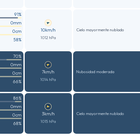
91%
0mm
10km/h
Cielo mayormente nublado
0cm
1012 hPa
58%
70%
0mm
7km/h
Nubosidad moderada
0cm
1014 hPa
66%
86%
0mm
3km/h
Cielo mayormente nublado
0cm
1015 hPa
68%