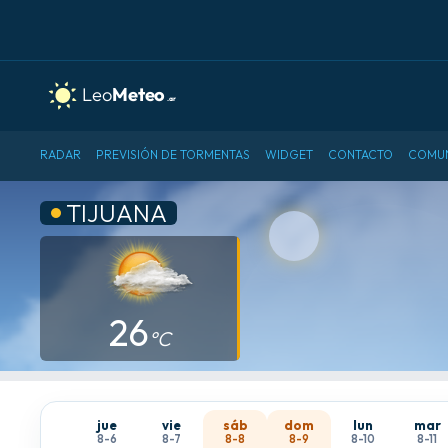
RADAR
PREVISIÓN DE TORMENTAS
WIDGET
CONTACTO
COMU
TIJUANA
26
°C
jue
vie
sáb
dom
lun
mar
8-6
8-7
8-8
8-9
8-10
8-11