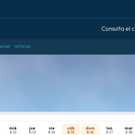
Consulta el 
NIDAD
NOTICIAS
mié
jue
vie
sáb
dom
lun
mar
8-12
8-13
8-14
8-15
8-16
8-17
8-18