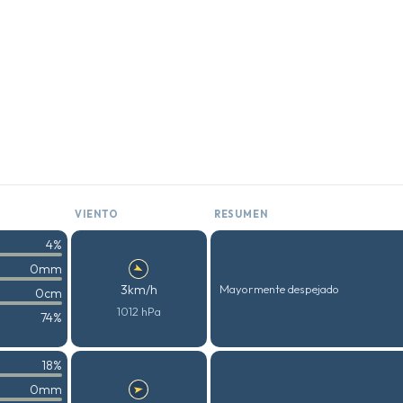
VIENTO
RESUMEN
4%
0mm
3km/h
Mayormente despejado
0cm
1012 hPa
74%
18%
0mm