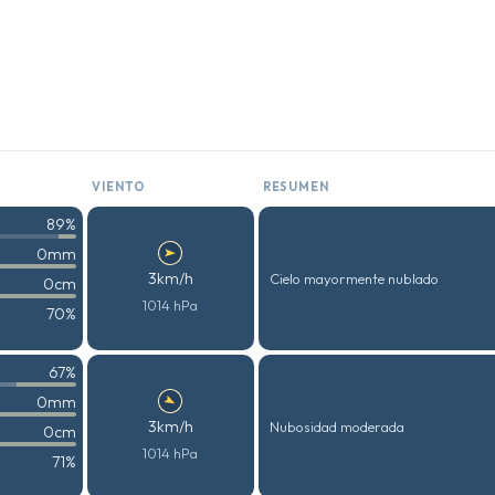
VIENTO
RESUMEN
89%
0mm
3km/h
Cielo mayormente nublado
0cm
1014 hPa
70%
67%
0mm
3km/h
Nubosidad moderada
0cm
1014 hPa
71%