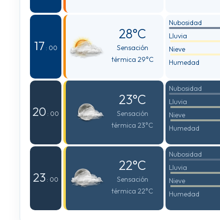
Nubosidad
28°C
Lluvia
17
Sensación
: 00
Nieve
térmica 29°C
Humedad
Nubosidad
23°C
Lluvia
20
Sensación
: 00
Nieve
térmica 23°C
Humedad
Nubosidad
22°C
Lluvia
23
Sensación
: 00
Nieve
térmica 22°C
Humedad