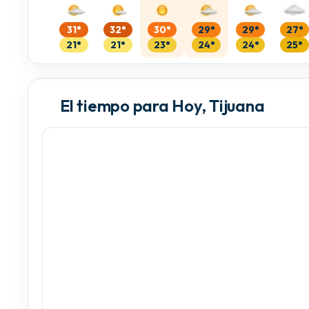
31°
32°
30°
29°
29°
27°
21°
21°
23°
24°
24°
25°
El tiempo para Hoy, Tijuana