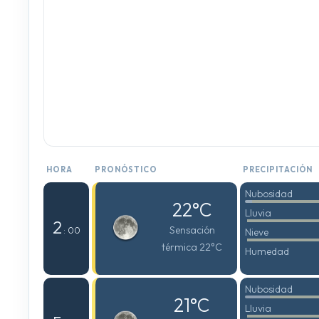
HORA
PRONÓSTICO
PRECIPITACIÓN
Nubosidad
22°C
Lluvia
2
Sensación
: 00
Nieve
térmica 22°C
Humedad
Nubosidad
21°C
Lluvia