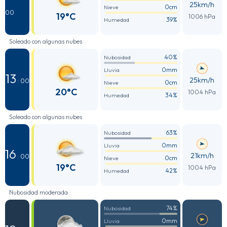
25km/h
0cm
Nieve
00
19°C
1006 hPa
39%
Humedad
Soleado con algunas nubes
40%
Nubosidad
0mm
Lluvia
13
25km/h
: 00
0cm
Nieve
20°C
1004 hPa
34%
Humedad
Soleado con algunas nubes
63%
Nubosidad
0mm
Lluvia
16
21km/h
: 00
0cm
Nieve
19°C
1004 hPa
42%
Humedad
Nubosidad moderada
74%
Nubosidad
0mm
Lluvia