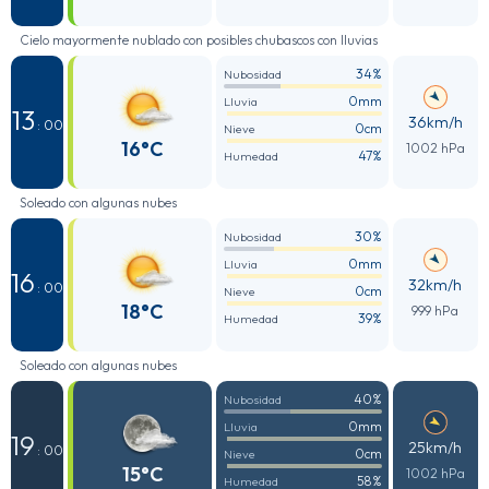
Cielo mayormente nublado con posibles chubascos con lluvias
34%
Nubosidad
0mm
Lluvia
13
36km/h
: 00
0cm
Nieve
16°C
1002 hPa
47%
Humedad
Soleado con algunas nubes
30%
Nubosidad
0mm
Lluvia
16
32km/h
: 00
0cm
Nieve
18°C
999 hPa
39%
Humedad
Soleado con algunas nubes
40%
Nubosidad
0mm
Lluvia
19
25km/h
: 00
0cm
Nieve
15°C
1002 hPa
58%
Humedad