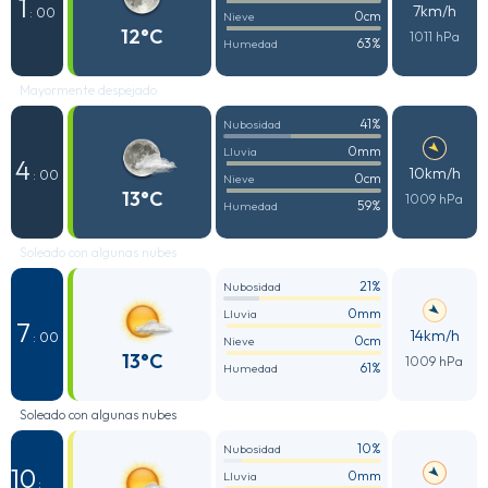
1
7km/h
: 00
0cm
Nieve
12°C
1011 hPa
63%
Humedad
Mayormente despejado
41%
Nubosidad
0mm
Lluvia
4
10km/h
: 00
0cm
Nieve
13°C
1009 hPa
59%
Humedad
Soleado con algunas nubes
21%
Nubosidad
0mm
Lluvia
7
14km/h
: 00
0cm
Nieve
13°C
1009 hPa
61%
Humedad
Soleado con algunas nubes
10%
Nubosidad
10
0mm
Lluvia
: