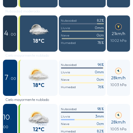
Nubosidad moderada
82%
Nubosidad
0mm
Lluvia
4
21km/h
: 00
0cm
Nieve
18°C
1002 hPa
78%
Humedad
Cielo mayormente nublado
96%
Nubosidad
0mm
Lluvia
7
28km/h
: 00
0cm
Nieve
18°C
1003 hPa
76%
Humedad
Cielo mayormente nublado
98%
Nubosidad
10
3mm
Lluvia
:
28km/h
0cm
Nieve
00
12°C
1005 hPa
82%
Humedad