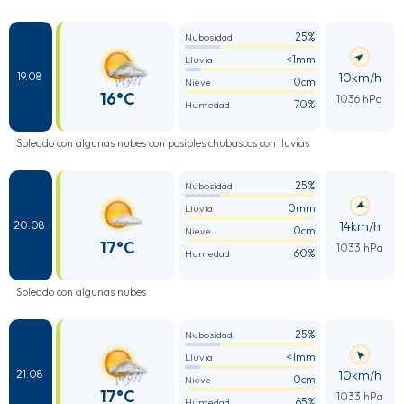
25%
Nubosidad
<1mm
Lluvia
10km/h
19.08
0cm
Nieve
16°C
1036 hPa
70%
Humedad
Soleado con algunas nubes con posibles chubascos con lluvias
25%
Nubosidad
0mm
Lluvia
14km/h
20.08
0cm
Nieve
17°C
1033 hPa
60%
Humedad
Soleado con algunas nubes
25%
Nubosidad
<1mm
Lluvia
10km/h
21.08
0cm
Nieve
17°C
1033 hPa
65%
Humedad