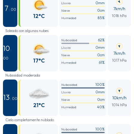
0mm
Lluvia
7
7km/h
: 00
0cm
Nieve
12°C
1018 hPa
85%
Humedad
Soleado con algunas nubes
62%
Nubosidad
10
0mm
Lluvia
:
7km/h
0cm
Nieve
00
17°C
1017 hPa
61%
Humedad
Nubosidad moderada
100%
Nubosidad
0mm
Lluvia
13
10km/h
: 00
0cm
Nieve
21°C
1014 hPa
40%
Humedad
Cielo completamente nublado
100%
Nubosidad