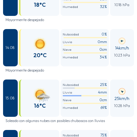
18°C
1018 hPa
32%
Humedad
Mayormente despejado
0%
Nubosidad
0mm
Lluvia
14km/h
14.08
0cm
Nieve
20°C
1023 hPa
34%
Humedad
Mayormente despejado
25%
Nubosidad
4mm
Lluvia
25km/h
15.08
0cm
Nieve
16°C
1028 hPa
69%
Humedad
Soleado con algunas nubes con posibles chubascos con lluvias
75%
Nubosidad