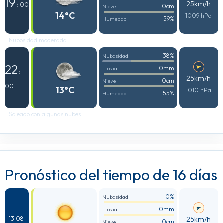
19
25km/h
: 00
0cm
Nieve
14°C
1009 hPa
59%
Humedad
Nubosidad moderada
38%
Nubosidad
22
0mm
Lluvia
:
25km/h
0cm
Nieve
00
13°C
1010 hPa
55%
Humedad
Soleado con algunas nubes
Pronóstico del tiempo de 16 días
0%
Nubosidad
0mm
Lluvia
25km/h
13.08
0cm
Nieve