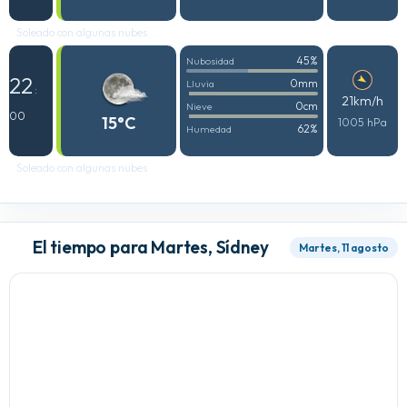
Soleado con algunas nubes
45%
Nubosidad
22
0mm
Lluvia
:
21km/h
0cm
Nieve
00
15°C
1005 hPa
62%
Humedad
Soleado con algunas nubes
El tiempo para Martes, Sídney
Martes, 11 agosto