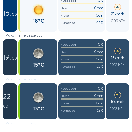
0%
Nubosidad
0mm
Lluvia
16
21km/h
: 00
0cm
Nieve
18°C
1009 hPa
42%
Humedad
Mayormente despejado
0%
Nubosidad
0mm
Lluvia
19
18km/h
: 00
0cm
Nieve
15°C
1012 hPa
52%
Humedad
Mayormente despejado
0%
Nubosidad
22
0mm
Lluvia
:
10km/h
0cm
Nieve
00
13°C
1012 hPa
62%
Humedad
Mayormente despejado