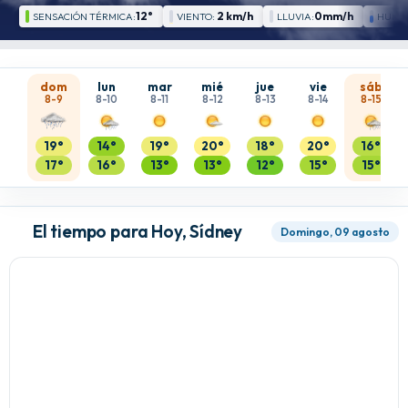
12°
2 km/h
0mm/h
SENSACIÓN TÉRMICA:
VIENTO:
LLUVIA:
HUME
dom
lun
mar
mié
jue
vie
sáb
8-9
8-10
8-11
8-12
8-13
8-14
8-15
19°
14°
19°
20°
18°
20°
16°
17°
16°
13°
13°
12°
15°
15°
El tiempo para Hoy, Sídney
Domingo, 09 agosto