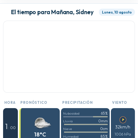
El tiempo para Mañana, Sídney
Lunes, 10 agosto
HORA
PRONÓSTICO
PRECIPITACIÓN
VIENTO
65%
Nubosidad
0mm
Lluvia
1
32km/h
: 00
0cm
Nieve
18°C
1006 hPa
85%
Humedad