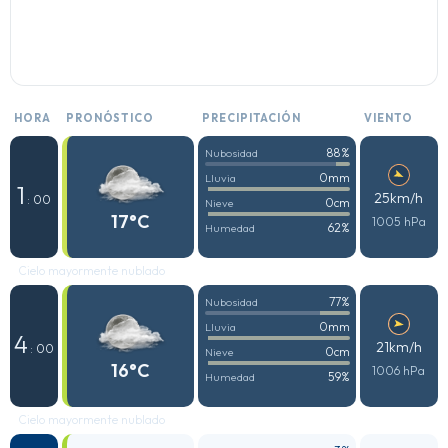
HORA
PRONÓSTICO
PRECIPITACIÓN
VIENTO
88%
Nubosidad
0mm
Lluvia
1
25km/h
: 00
0cm
Nieve
17°C
1005 hPa
62%
Humedad
Cielo mayormente nublado
77%
Nubosidad
0mm
Lluvia
4
21km/h
: 00
0cm
Nieve
16°C
1006 hPa
59%
Humedad
Cielo mayormente nublado