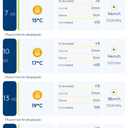
3%
Nubosidad
0mm
Lluvia
7
14km/h
: 00
0cm
Nieve
15°C
1009 hPa
61%
Humedad
Mayormente despejado
4%
Nubosidad
10
0mm
Lluvia
:
14km/h
0cm
Nieve
00
17°C
1011 hPa
46%
Humedad
Mayormente despejado
0%
Nubosidad
0mm
Lluvia
13
18km/h
: 00
0cm
Nieve
19°C
1009 hPa
39%
Humedad
Mayormente despejado