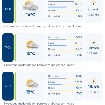
5mm
Lluvia
25km/h
16.08
0cm
Nieve
16°C
1033 hPa
58%
Humedad
Cielo mayormente nublado con posibles chubascos con lluvias
50%
Nubosidad
5mm
Lluvia
18km/h
17.08
0cm
Nieve
15°C
1036 hPa
74%
Humedad
Nubosidad moderada con posibles chubascos con lluvias
50%
Nubosidad
4mm
Lluvia
18km/h
18.08
0cm
Nieve
15°C
1037 hPa
70%
Humedad
Nubosidad moderada con posibles chubascos con lluvias