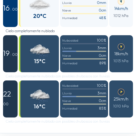
0mm
Lluvia
16
14km/h
: 00
0cm
Nieve
20°C
1012 hPa
48%
Humedad
Cielo completamente nublado
100%
Nubosidad
3mm
Lluvia
19
18km/h
: 00
0cm
Nieve
15°C
1013 hPa
89%
Humedad
Cielo completamente nublado con posibles chubascos con lluvias
100%
Nubosidad
22
3mm
Lluvia
:
25km/h
0cm
Nieve
00
16°C
1010 hPa
85%
Humedad
Cielo completamente nublado con posibles chubascos con lluvias