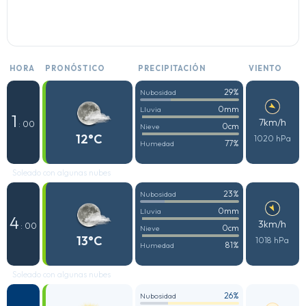
HORA
PRONÓSTICO
PRECIPITACIÓN
VIENTO
29%
Nubosidad
0mm
Lluvia
1
7km/h
: 00
0cm
Nieve
12°C
1020 hPa
77%
Humedad
Soleado con algunas nubes
23%
Nubosidad
0mm
Lluvia
4
3km/h
: 00
0cm
Nieve
13°C
1018 hPa
81%
Humedad
Soleado con algunas nubes
26%
Nubosidad