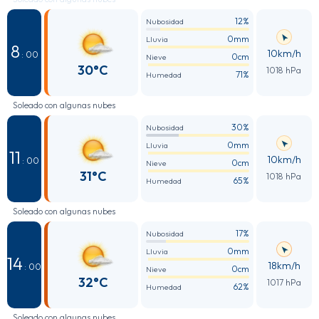
12%
Nubosidad
0mm
Lluvia
8
10km/h
: 00
0cm
Nieve
30°C
1018 hPa
71%
Humedad
Soleado con algunas nubes
30%
Nubosidad
0mm
Lluvia
11
10km/h
: 00
0cm
Nieve
31°C
1018 hPa
65%
Humedad
Soleado con algunas nubes
17%
Nubosidad
0mm
Lluvia
14
18km/h
: 00
0cm
Nieve
32°C
1017 hPa
62%
Humedad
Soleado con algunas nubes