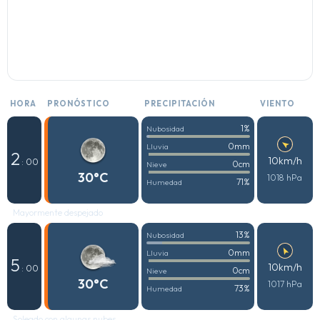
HORA
PRONÓSTICO
PRECIPITACIÓN
VIENTO
1%
Nubosidad
0mm
Lluvia
2
10km/h
: 00
0cm
Nieve
30°C
1018 hPa
71%
Humedad
Mayormente despejado
13%
Nubosidad
0mm
Lluvia
5
10km/h
: 00
0cm
Nieve
30°C
1017 hPa
73%
Humedad
Soleado con algunas nubes