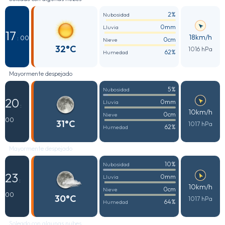
2%
Nubosidad
0mm
Lluvia
17
18km/h
: 00
0cm
Nieve
32°C
1016 hPa
62%
Humedad
Mayormente despejado
5%
Nubosidad
20
0mm
Lluvia
:
10km/h
0cm
Nieve
00
31°C
1017 hPa
62%
Humedad
Mayormente despejado
10%
Nubosidad
23
0mm
Lluvia
:
10km/h
0cm
Nieve
00
30°C
1017 hPa
64%
Humedad
Soleado con algunas nubes