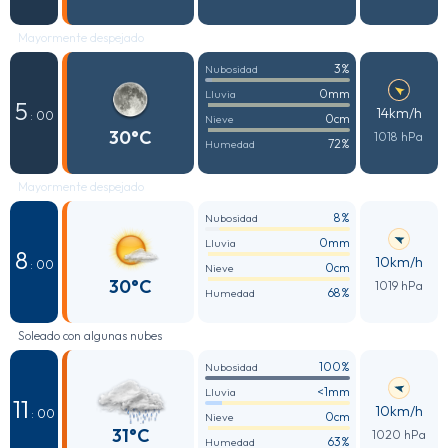
Mayormente despejado
3%
Nubosidad
0mm
Lluvia
5
14km/h
: 00
0cm
Nieve
30°C
1018 hPa
72%
Humedad
Mayormente despejado
8%
Nubosidad
0mm
Lluvia
8
10km/h
: 00
0cm
Nieve
30°C
1019 hPa
68%
Humedad
Soleado con algunas nubes
100%
Nubosidad
<1mm
Lluvia
11
10km/h
: 00
0cm
Nieve
31°C
1020 hPa
63%
Humedad