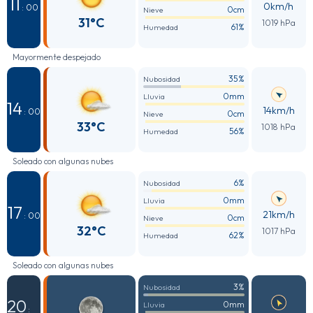
11
0km/h
: 00
0cm
Nieve
31°C
1019 hPa
61%
Humedad
Mayormente despejado
35%
Nubosidad
0mm
Lluvia
14
14km/h
: 00
0cm
Nieve
33°C
1018 hPa
56%
Humedad
Soleado con algunas nubes
6%
Nubosidad
0mm
Lluvia
17
21km/h
: 00
0cm
Nieve
32°C
1017 hPa
62%
Humedad
Soleado con algunas nubes
3%
Nubosidad
20
0mm
Lluvia
: