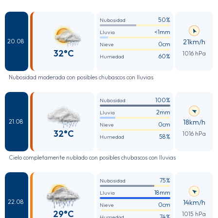
50%
Nubosidad
<1mm
Lluvia
21km/h
20.08
0cm
Nieve
32°C
1016 hPa
60%
Humedad
Nubosidad moderada con posibles chubascos con lluvias
100%
Nubosidad
2mm
Lluvia
18km/h
21.08
0cm
Nieve
32°C
1016 hPa
58%
Humedad
Cielo completamente nublado con posibles chubascos con lluvias
75%
Nubosidad
18mm
Lluvia
14km/h
22.08
0cm
Nieve
29°C
1015 hPa
74%
Humedad