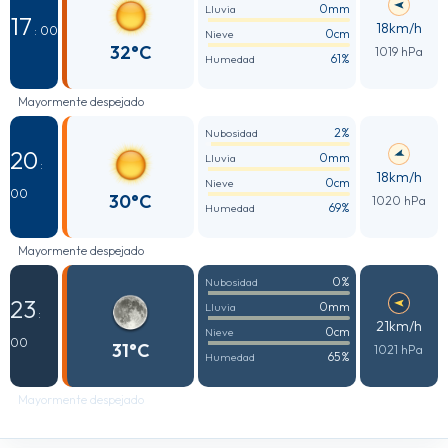
0mm
Lluvia
17
18km/h
: 00
0cm
Nieve
32°C
1019 hPa
61%
Humedad
Mayormente despejado
2%
Nubosidad
20
0mm
Lluvia
:
18km/h
0cm
Nieve
00
30°C
1020 hPa
69%
Humedad
Mayormente despejado
0%
Nubosidad
23
0mm
Lluvia
:
21km/h
0cm
Nieve
00
31°C
1021 hPa
65%
Humedad
Mayormente despejado