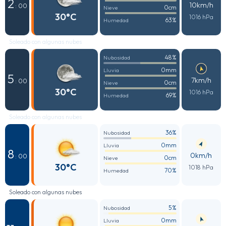
2
10km/h
: 00
0cm
Nieve
30°C
1016 hPa
63%
Humedad
Soleado con algunas nubes
48%
Nubosidad
0mm
Lluvia
5
7km/h
: 00
0cm
Nieve
30°C
1016 hPa
69%
Humedad
Soleado con algunas nubes
36%
Nubosidad
0mm
Lluvia
8
0km/h
: 00
0cm
Nieve
30°C
1018 hPa
70%
Humedad
Soleado con algunas nubes
5%
Nubosidad
0mm
Lluvia