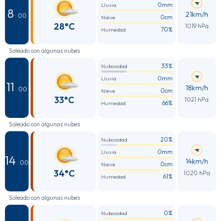
0mm
Lluvia
8
21km/h
: 00
0cm
Nieve
28°C
1019 hPa
70%
Humedad
Soleado con algunas nubes
33%
Nubosidad
0mm
Lluvia
11
18km/h
: 00
0cm
Nieve
33°C
1021 hPa
66%
Humedad
Soleado con algunas nubes
20%
Nubosidad
0mm
Lluvia
14
14km/h
: 00
0cm
Nieve
34°C
1020 hPa
61%
Humedad
Soleado con algunas nubes
0%
Nubosidad