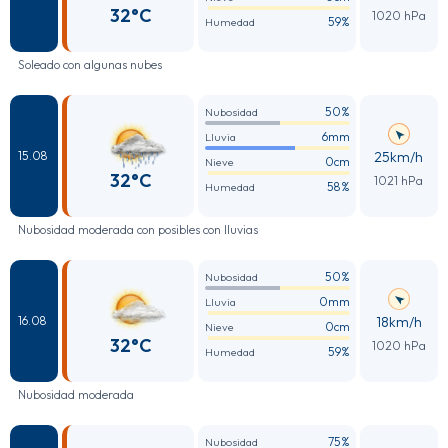
32°C
1020 hPa
59%
Humedad
Soleado con algunas nubes
50%
Nubosidad
6mm
Lluvia
25km/h
15.08
0cm
Nieve
32°C
1021 hPa
58%
Humedad
Nubosidad moderada con posibles con lluvias
50%
Nubosidad
0mm
Lluvia
18km/h
16.08
0cm
Nieve
32°C
1020 hPa
59%
Humedad
Nubosidad moderada
75%
Nubosidad