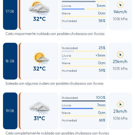
5mm
Lluvia
14km/h
17.08
0cm
Nieve
32°C
1016 hPa
58%
Humedad
Cielo mayormente nublado con posibles chubascos con lluvias
25%
Nubosidad
<1mm
Lluvia
25km/h
18.08
0cm
Nieve
32°C
1015 hPa
59%
Humedad
Soleado con algunas nubes con posibles chubascos con lluvias
100%
Nubosidad
7mm
Lluvia
21km/h
19.08
0cm
Nieve
31°C
1016 hPa
66%
Humedad
Cielo completamente nublado con posibles chubascos con lluvias