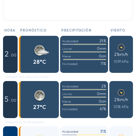
HORA
PRONÓSTICO
PRECIPITACIÓN
VIENTO
25%
Nubosidad
0mm
Lluvia
2
21km/h
: 00
0cm
Nieve
28°C
1019 hPa
71%
Humedad
Soleado con algunas nubes
2%
Nubosidad
0mm
Lluvia
5
21km/h
: 00
0cm
Nieve
27°C
1018 hPa
67%
Humedad
Mayormente despejado
31%
Nubosidad