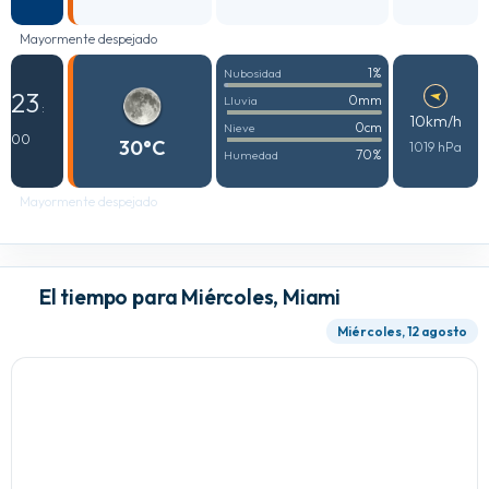
Mayormente despejado
1%
Nubosidad
23
0mm
Lluvia
:
10km/h
0cm
Nieve
00
30°C
1019 hPa
70%
Humedad
Mayormente despejado
El tiempo para Miércoles, Miami
Miércoles, 12 agosto