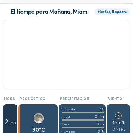
El tiempo para Mañana, Miami
Martes, 11 agosto
HORA
PRONÓSTICO
PRECIPITACIÓN
VIENTO
0%
Nubosidad
0mm
Lluvia
2
18km/h
: 00
0cm
Nieve
30°C
1019 hPa
69%
Humedad