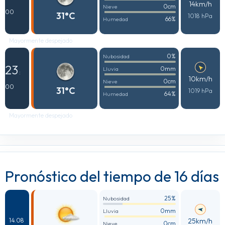
14km/h
0cm
Nieve
00
31°C
1018 hPa
66%
Humedad
Mayormente despejado
0%
Nubosidad
23
0mm
Lluvia
:
10km/h
0cm
Nieve
00
31°C
1019 hPa
64%
Humedad
Mayormente despejado
Pronóstico del tiempo de 16 días
25%
Nubosidad
0mm
Lluvia
25km/h
14.08
0cm
Nieve