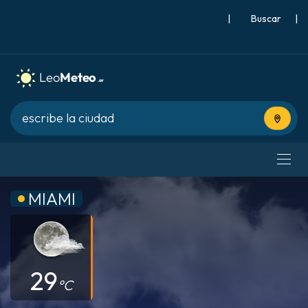
|
Buscar
|
Usa tu 
MIAMI
29
°C