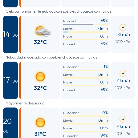
Cielo completamente nublado con posibles chubascos con lluvias
65%
Nubosidad
<1mm
Lluvia
14
18km/h
: 00
0cm
Nieve
32°C
1019 hPa
63%
Humedad
Nubosidad moderada con posibles chubascos con lluvias
1%
Nubosidad
0mm
Lluvia
17
14km/h
: 00
0cm
Nieve
32°C
1018 hPa
65%
Humedad
Mayormente despejado
0%
Nubosidad
20
0mm
Lluvia
:
14km/h
0cm
Nieve
00
31°C
1018 hPa
69%
Humedad