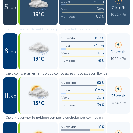
<1mm
Lluvia
5
21km/h
: 00
0cm
Nieve
13°C
1022 hPa
80%
Humedad
Cielo mayormente nublado con posibles chubascos con lluvias
100%
Nubosidad
<1mm
Lluvia
8
25km/h
: 00
0cm
Nieve
13°C
1023 hPa
78%
Humedad
Cielo completamente nublado con posibles chubascos con lluvias
82%
Nubosidad
<1mm
Lluvia
11
25km/h
: 00
0cm
Nieve
13°C
1024 hPa
74%
Humedad
Cielo mayormente nublado con posibles chubascos con lluvias
66%
Nubosidad