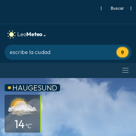
|
Buscar
|
Usa tu 
HAUGESUND
14
°C