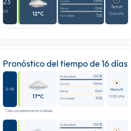
23
0mm
Lluvia
:
7km/h
0cm
Nieve
00
12°C
1026 hPa
72%
Humedad
Cielo mayormente nublado
Pronóstico del tiempo de 16 días
100%
Nubosidad
0mm
Lluvia
14km/h
12.08
0cm
Nieve
17°C
1025 hPa
70%
Humedad
Cielo completamente nublado
100%
Nubosidad