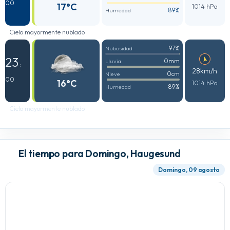
00
17°C
1014 hPa
89%
Humedad
Cielo mayormente nublado
97%
Nubosidad
23
0mm
Lluvia
:
28km/h
0cm
Nieve
00
16°C
1014 hPa
89%
Humedad
Cielo mayormente nublado
El tiempo para Domingo, Haugesund
Domingo, 09 agosto