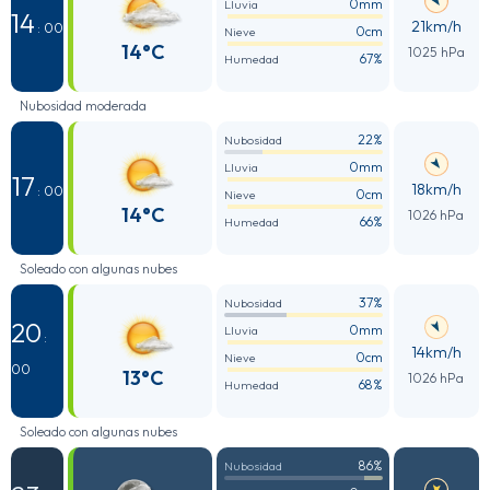
0mm
Lluvia
14
21km/h
: 00
0cm
Nieve
14°C
1025 hPa
67%
Humedad
Nubosidad moderada
22%
Nubosidad
0mm
Lluvia
17
18km/h
: 00
0cm
Nieve
14°C
1026 hPa
66%
Humedad
Soleado con algunas nubes
37%
Nubosidad
20
0mm
Lluvia
:
14km/h
0cm
Nieve
00
13°C
1026 hPa
68%
Humedad
Soleado con algunas nubes
86%
Nubosidad