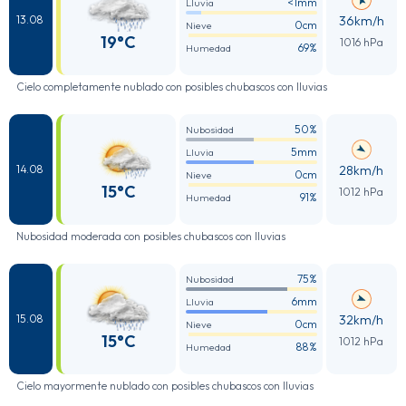
<1mm
Lluvia
36km/h
13.08
0cm
Nieve
19°C
1016 hPa
69%
Humedad
Cielo completamente nublado con posibles chubascos con lluvias
50%
Nubosidad
5mm
Lluvia
28km/h
14.08
0cm
Nieve
15°C
1012 hPa
91%
Humedad
Nubosidad moderada con posibles chubascos con lluvias
75%
Nubosidad
6mm
Lluvia
32km/h
15.08
0cm
Nieve
15°C
1012 hPa
88%
Humedad
Cielo mayormente nublado con posibles chubascos con lluvias