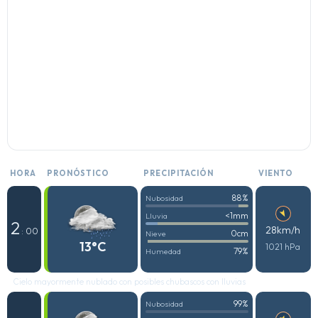
HORA
PRONÓSTICO
PRECIPITACIÓN
VIENTO
88%
Nubosidad
<1mm
Lluvia
2
28km/h
: 00
0cm
Nieve
13°C
1021 hPa
79%
Humedad
Cielo mayormente nublado con posibles chubascos con lluvias
99%
Nubosidad