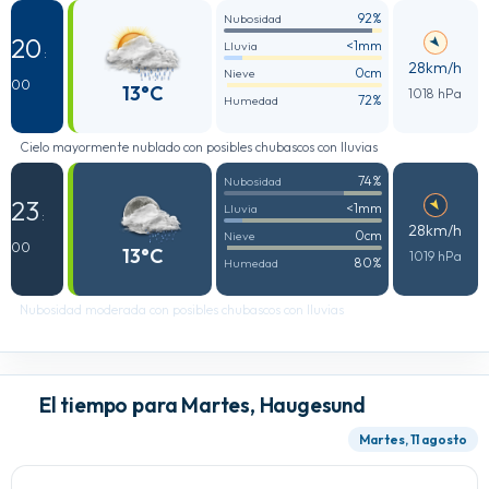
92%
Nubosidad
20
<1mm
Lluvia
:
28km/h
0cm
Nieve
00
13°C
1018 hPa
72%
Humedad
Cielo mayormente nublado con posibles chubascos con lluvias
74%
Nubosidad
23
<1mm
Lluvia
:
28km/h
0cm
Nieve
00
13°C
1019 hPa
80%
Humedad
Nubosidad moderada con posibles chubascos con lluvias
El tiempo para Martes, Haugesund
Martes, 11 agosto