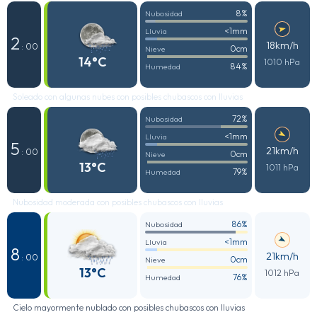
8%
Nubosidad
<1mm
Lluvia
2
18km/h
: 00
0cm
Nieve
14°C
1010 hPa
84%
Humedad
Soleado con algunas nubes con posibles chubascos con lluvias
72%
Nubosidad
<1mm
Lluvia
5
21km/h
: 00
0cm
Nieve
13°C
1011 hPa
79%
Humedad
Nubosidad moderada con posibles chubascos con lluvias
86%
Nubosidad
<1mm
Lluvia
8
21km/h
: 00
0cm
Nieve
13°C
1012 hPa
76%
Humedad
Cielo mayormente nublado con posibles chubascos con lluvias