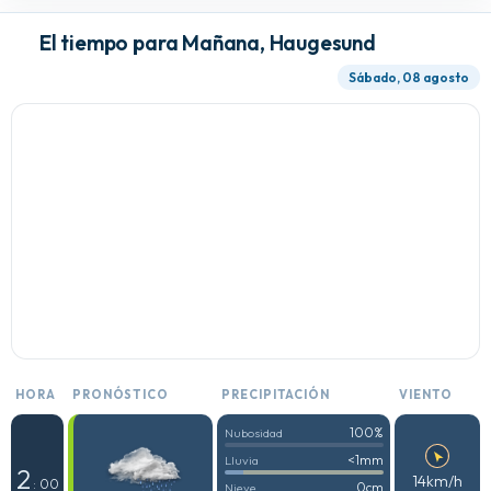
El tiempo para Mañana, Haugesund
Sábado, 08 agosto
HORA
PRONÓSTICO
PRECIPITACIÓN
VIENTO
100%
Nubosidad
<1mm
Lluvia
2
14km/h
: 00
0cm
Nieve