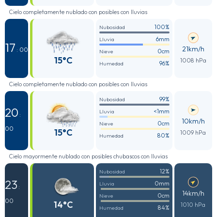
Cielo completamente nublado con posibles con lluvias
100%
Nubosidad
6mm
Lluvia
17
21km/h
: 00
0cm
Nieve
15°C
1008 hPa
96%
Humedad
Cielo completamente nublado con posibles con lluvias
99%
Nubosidad
20
<1mm
Lluvia
:
10km/h
0cm
Nieve
00
15°C
1009 hPa
80%
Humedad
Cielo mayormente nublado con posibles chubascos con lluvias
12%
Nubosidad
23
0mm
Lluvia
:
14km/h
0cm
Nieve
00
14°C
1010 hPa
84%
Humedad