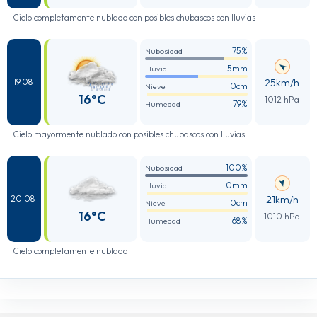
Cielo completamente nublado con posibles chubascos con lluvias
75%
Nubosidad
5mm
Lluvia
25km/h
19.08
0cm
Nieve
16°C
1012 hPa
79%
Humedad
Cielo mayormente nublado con posibles chubascos con lluvias
100%
Nubosidad
0mm
Lluvia
21km/h
20.08
0cm
Nieve
16°C
1010 hPa
68%
Humedad
Cielo completamente nublado