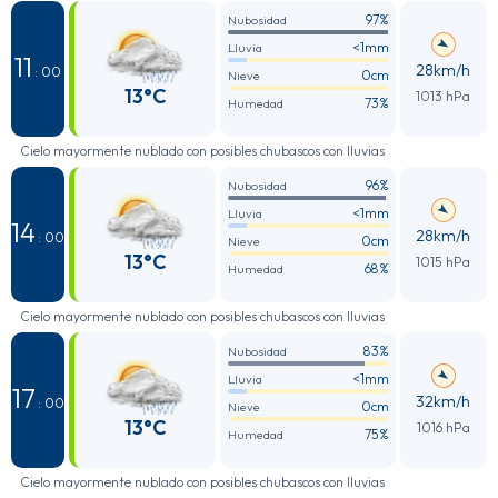
97%
Nubosidad
<1mm
Lluvia
11
28km/h
: 00
0cm
Nieve
13°C
1013 hPa
73%
Humedad
Cielo mayormente nublado con posibles chubascos con lluvias
96%
Nubosidad
<1mm
Lluvia
14
28km/h
: 00
0cm
Nieve
13°C
1015 hPa
68%
Humedad
Cielo mayormente nublado con posibles chubascos con lluvias
83%
Nubosidad
<1mm
Lluvia
17
32km/h
: 00
0cm
Nieve
13°C
1016 hPa
75%
Humedad
Cielo mayormente nublado con posibles chubascos con lluvias