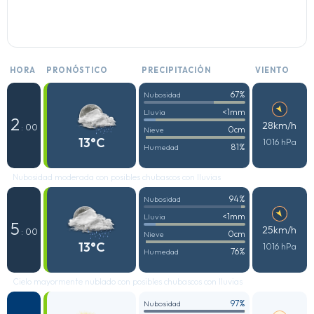
HORA
PRONÓSTICO
PRECIPITACIÓN
VIENTO
67%
Nubosidad
<1mm
Lluvia
2
28km/h
: 00
0cm
Nieve
13°C
1016 hPa
81%
Humedad
Nubosidad moderada con posibles chubascos con lluvias
94%
Nubosidad
<1mm
Lluvia
5
25km/h
: 00
0cm
Nieve
13°C
1016 hPa
76%
Humedad
Cielo mayormente nublado con posibles chubascos con lluvias
97%
Nubosidad