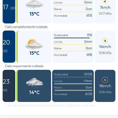
0mm
Lluvia
17
7km/h
: 00
0cm
Nieve
15°C
1017 hPa
65%
Humedad
Cielo completamente nublado
91%
Nubosidad
20
0mm
Lluvia
:
14km/h
0cm
Nieve
00
15°C
1016 hPa
69%
Humedad
Cielo mayormente nublado
100%
Nubosidad
23
<1mm
Lluvia
:
18km/h
0cm
Nieve
00
14°C
1016 hPa
80%
Humedad
Cielo completamente nublado con posibles chubascos con lluvias