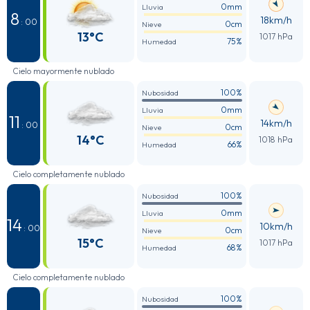
0mm
Lluvia
8
18km/h
: 00
0cm
Nieve
13°C
1017 hPa
75%
Humedad
Cielo mayormente nublado
100%
Nubosidad
0mm
Lluvia
11
14km/h
: 00
0cm
Nieve
14°C
1018 hPa
66%
Humedad
Cielo completamente nublado
100%
Nubosidad
0mm
Lluvia
14
10km/h
: 00
0cm
Nieve
15°C
1017 hPa
68%
Humedad
Cielo completamente nublado
100%
Nubosidad