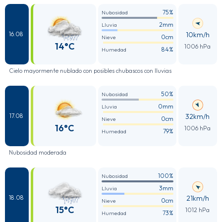
75%
Nubosidad
2mm
Lluvia
10km/h
16.08
0cm
Nieve
14°C
1006 hPa
84%
Humedad
Cielo mayormente nublado con posibles chubascos con lluvias
50%
Nubosidad
0mm
Lluvia
32km/h
17.08
0cm
Nieve
16°C
1006 hPa
79%
Humedad
Nubosidad moderada
100%
Nubosidad
3mm
Lluvia
21km/h
18.08
0cm
Nieve
15°C
1012 hPa
73%
Humedad