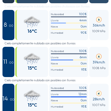
Cielo completamente nublado con posibles chubascos con lluvias
100%
Nubosidad
4mm
Lluvia
8
36km/h
: 00
0cm
Nieve
16°C
1009 hPa
90%
Humedad
Cielo completamente nublado con posibles con lluvias
100%
Nubosidad
6mm
Lluvia
11
39km/h
: 00
0cm
Nieve
15°C
1008 hPa
93%
Humedad
Cielo completamente nublado con posibles con lluvias
100%
Nubosidad
12mm
Lluvia
14
28km/h
: 00
0cm
Nieve
15°C
1007 hPa
95%
Humedad