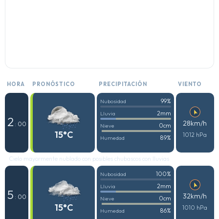
HORA
PRONÓSTICO
PRECIPITACIÓN
VIENTO
99%
Nubosidad
2mm
Lluvia
2
28km/h
: 00
0cm
Nieve
15°C
1012 hPa
89%
Humedad
Cielo mayormente nublado con posibles chubascos con lluvias
100%
Nubosidad
2mm
Lluvia
5
32km/h
: 00
0cm
Nieve
15°C
1010 hPa
86%
Humedad