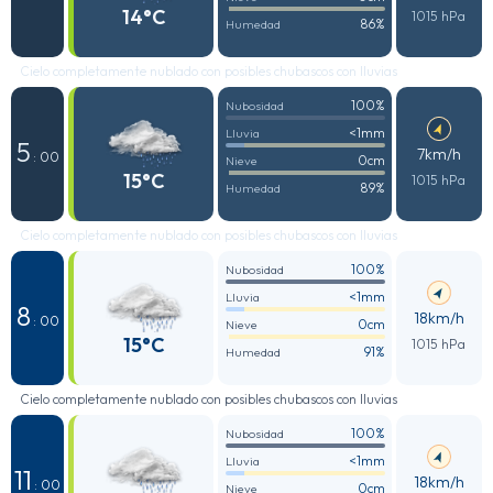
14°C
1015 hPa
86%
Humedad
Cielo completamente nublado con posibles chubascos con lluvias
100%
Nubosidad
<1mm
Lluvia
5
7km/h
: 00
0cm
Nieve
15°C
1015 hPa
89%
Humedad
Cielo completamente nublado con posibles chubascos con lluvias
100%
Nubosidad
<1mm
Lluvia
8
18km/h
: 00
0cm
Nieve
15°C
1015 hPa
91%
Humedad
Cielo completamente nublado con posibles chubascos con lluvias
100%
Nubosidad
<1mm
Lluvia
11
18km/h
: 00
0cm
Nieve