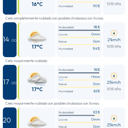
16°C
1015 hPa
90%
Humedad
Cielo completamente nublado con posibles chubascos con lluvias
98%
Nubosidad
0mm
Lluvia
14
21km/h
: 00
0cm
Nieve
17°C
1015 hPa
84%
Humedad
Cielo mayormente nublado
96%
Nubosidad
<1mm
Lluvia
17
25km/h
: 00
0cm
Nieve
17°C
1015 hPa
86%
Humedad
Cielo mayormente nublado con posibles chubascos con lluvias
85%
Nubosidad
20
0mm
Lluvia
:
25km/h
0cm
Nieve