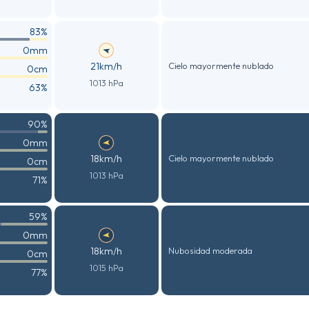
83%
0mm
21km/h
Cielo mayormente nublado
0cm
1013 hPa
63%
90%
0mm
18km/h
Cielo mayormente nublado
0cm
1013 hPa
71%
59%
0mm
18km/h
Nubosidad moderada
0cm
1015 hPa
77%