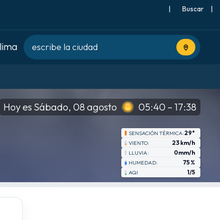
|
Buscar
|
clima
Usa tu ubic
Hoy es Sábado, 08 agosto
05:40 – 17:38
29°
SENSACIÓN TÉRMICA:
23 km/h
VIENTO:
0mm/h
LLUVIA:
75 %
HUMEDAD:
1/5
AQI