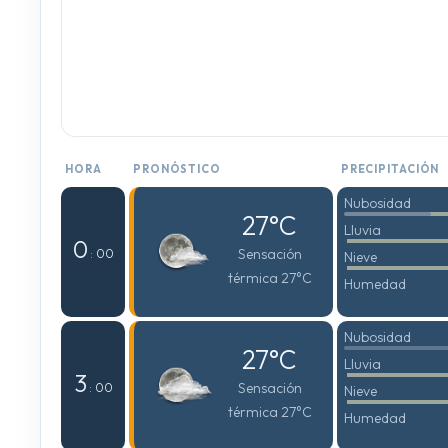
HORA
PRONÓSTICO
PRECIPITACIÓN
Nubosidad
27°C
Lluvia
0
Sensación
: 00
Nieve
térmica 27°C
Humedad
Nubosidad
27°C
Lluvia
3
Sensación
: 00
Nieve
térmica 27°C
Humedad