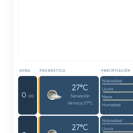
HORA
PRONÓSTICO
PRECIPITACIÓN
Nubosidad
27°C
Lluvia
0
Sensación
: 00
Nieve
térmica 27°C
Humedad
Nubosidad
27°C
Lluvia