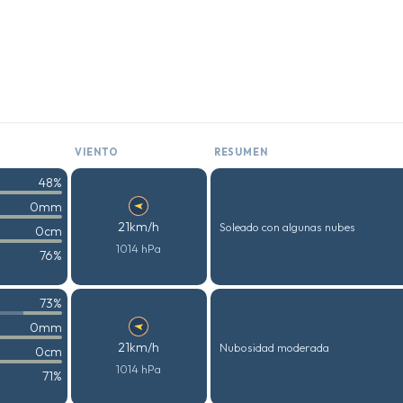
VIENTO
RESUMEN
48%
0mm
21km/h
Soleado con algunas nubes
0cm
1014 hPa
76%
73%
0mm
21km/h
Nubosidad moderada
0cm
1014 hPa
71%