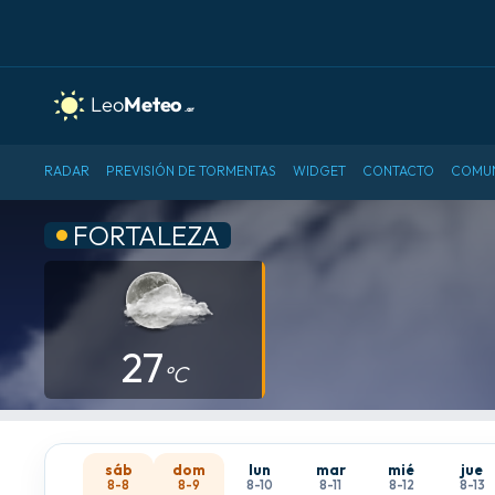
RADAR
PREVISIÓN DE TORMENTAS
WIDGET
CONTACTO
COMU
FORTALEZA
27
°C
sáb
dom
lun
mar
mié
jue
8-8
8-9
8-10
8-11
8-12
8-13