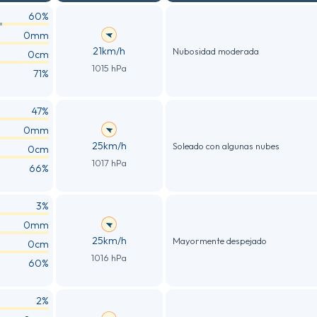
60%
0mm
21km/h
Nubosidad moderada
0cm
1015 hPa
71%
47%
0mm
25km/h
Soleado con algunas nubes
0cm
1017 hPa
66%
3%
0mm
25km/h
Mayormente despejado
0cm
1016 hPa
60%
2%