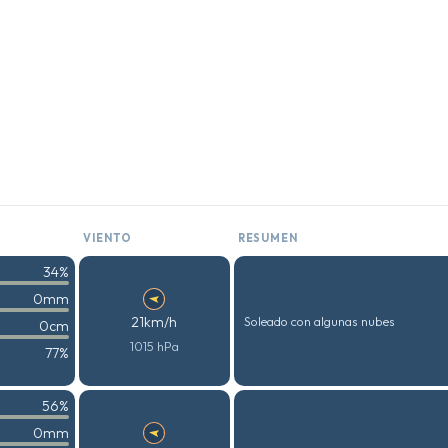
VIENTO
RESUMEN
34%
0mm
21km/h
Soleado con algunas nubes
0cm
1015 hPa
77%
56%
0mm