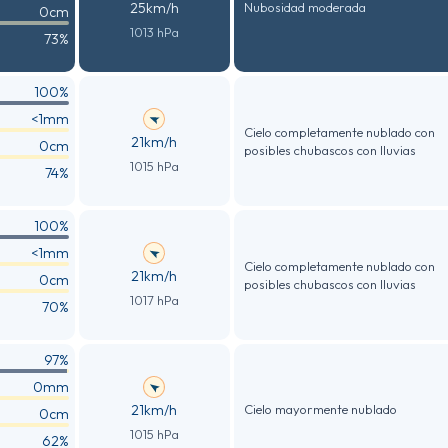
25km/h
Nubosidad moderada
0cm
1013 hPa
73%
100%
<1mm
Cielo completamente nublado con
21km/h
0cm
posibles chubascos con lluvias
1015 hPa
74%
100%
<1mm
Cielo completamente nublado con
21km/h
0cm
posibles chubascos con lluvias
1017 hPa
70%
97%
0mm
21km/h
Cielo mayormente nublado
0cm
1015 hPa
62%