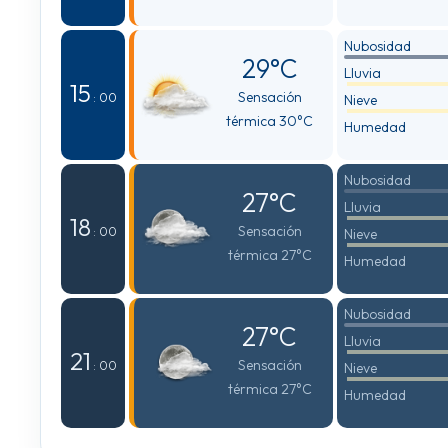
Nubosidad
29°C
Lluvia
15
Sensación
: 00
Nieve
térmica 30°C
Humedad
Nubosidad
27°C
Lluvia
18
Sensación
: 00
Nieve
térmica 27°C
Humedad
Nubosidad
27°C
Lluvia
21
Sensación
: 00
Nieve
térmica 27°C
Humedad