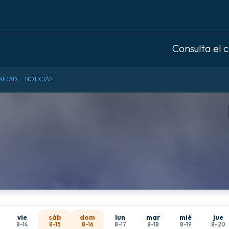
Consulta el 
NIDAD
NOTICIAS
vie
sáb
dom
lun
mar
mié
jue
8-14
8-15
8-16
8-17
8-18
8-19
8-20