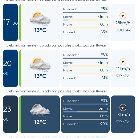
95%
Nubosidad
<1mm
Lluvia
17
28km/h
: 00
0cm
Nieve
13°C
1000 hPa
83%
Humedad
Cielo mayormente nublado con posibles chubascos con lluvias
98%
Nubosidad
20
<1mm
Lluvia
:
14km/h
0cm
Nieve
00
13°C
999 hPa
81%
Humedad
Cielo mayormente nublado con posibles chubascos con lluvias
93%
Nubosidad
23
3mm
Lluvia
:
18km/h
0cm
Nieve
00
12°C
999 hPa
90%
Humedad
Cielo mayormente nublado con posibles chubascos con lluvias