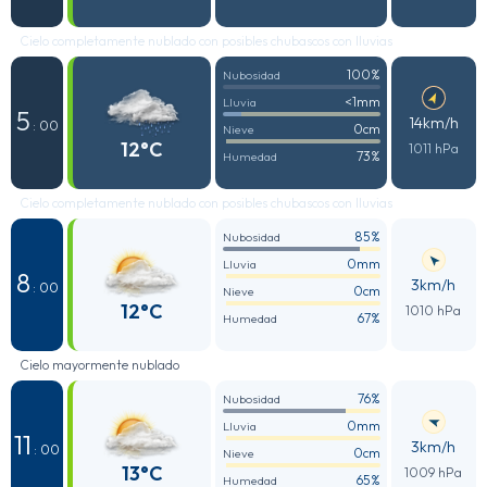
Cielo completamente nublado con posibles chubascos con lluvias
100%
Nubosidad
<1mm
Lluvia
5
14km/h
: 00
0cm
Nieve
12°C
1011 hPa
73%
Humedad
Cielo completamente nublado con posibles chubascos con lluvias
85%
Nubosidad
0mm
Lluvia
8
3km/h
: 00
0cm
Nieve
12°C
1010 hPa
67%
Humedad
Cielo mayormente nublado
76%
Nubosidad
0mm
Lluvia
11
3km/h
: 00
0cm
Nieve
13°C
1009 hPa
65%
Humedad