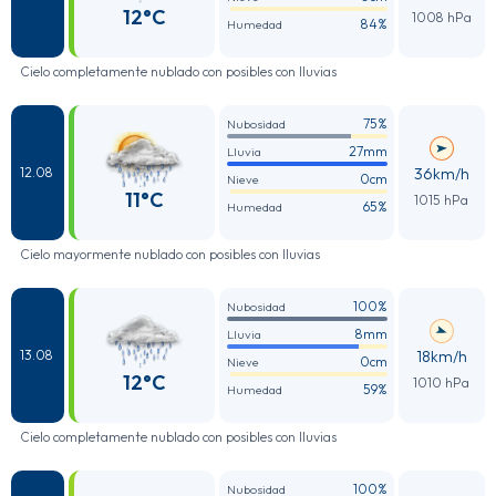
12°C
1008 hPa
84%
Humedad
Cielo completamente nublado con posibles con lluvias
75%
Nubosidad
27mm
Lluvia
36km/h
12.08
0cm
Nieve
11°C
1015 hPa
65%
Humedad
Cielo mayormente nublado con posibles con lluvias
100%
Nubosidad
8mm
Lluvia
18km/h
13.08
0cm
Nieve
12°C
1010 hPa
59%
Humedad
Cielo completamente nublado con posibles con lluvias
100%
Nubosidad