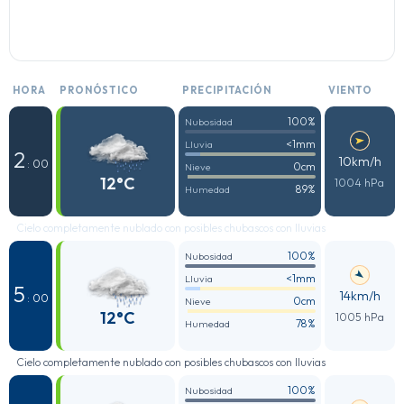
HORA
PRONÓSTICO
PRECIPITACIÓN
VIENTO
100%
Nubosidad
<1mm
Lluvia
2
10km/h
: 00
0cm
Nieve
12°C
1004 hPa
89%
Humedad
Cielo completamente nublado con posibles chubascos con lluvias
100%
Nubosidad
<1mm
Lluvia
5
14km/h
: 00
0cm
Nieve
12°C
1005 hPa
78%
Humedad
Cielo completamente nublado con posibles chubascos con lluvias
100%
Nubosidad