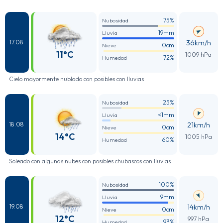
75%
Nubosidad
19mm
Lluvia
36km/h
17.08
0cm
Nieve
11°C
1009 hPa
72%
Humedad
Cielo mayormente nublado con posibles con lluvias
25%
Nubosidad
<1mm
Lluvia
21km/h
18.08
0cm
Nieve
14°C
1005 hPa
60%
Humedad
Soleado con algunas nubes con posibles chubascos con lluvias
100%
Nubosidad
9mm
Lluvia
14km/h
19.08
0cm
Nieve
12°C
997 hPa
93%
Humedad