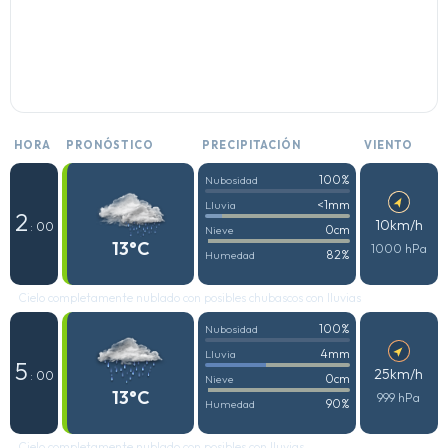
HORA
PRONÓSTICO
PRECIPITACIÓN
VIENTO
100%
Nubosidad
<1mm
Lluvia
2
10km/h
: 00
0cm
Nieve
13°C
1000 hPa
82%
Humedad
Cielo completamente nublado con posibles chubascos con lluvias
100%
Nubosidad
4mm
Lluvia
5
25km/h
: 00
0cm
Nieve
13°C
999 hPa
90%
Humedad
Cielo completamente nublado con posibles con lluvias