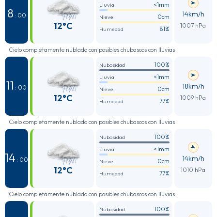
<1mm
Lluvia
8
14km/h
: 00
0cm
Nieve
12°C
1007 hPa
81%
Humedad
Cielo completamente nublado con posibles chubascos con lluvias
100%
Nubosidad
<1mm
Lluvia
11
18km/h
: 00
0cm
Nieve
12°C
1009 hPa
77%
Humedad
Cielo completamente nublado con posibles chubascos con lluvias
100%
Nubosidad
<1mm
Lluvia
14
14km/h
: 00
0cm
Nieve
12°C
1010 hPa
77%
Humedad
Cielo completamente nublado con posibles chubascos con lluvias
100%
Nubosidad