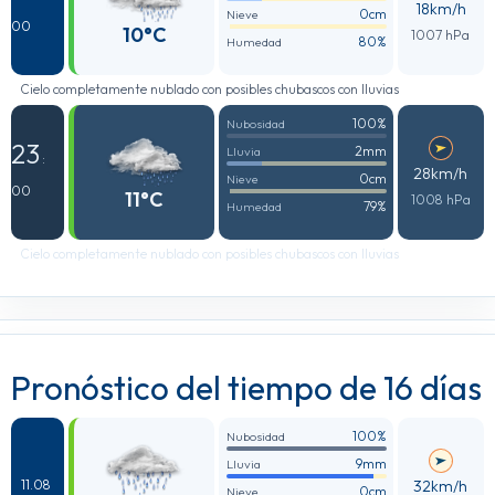
18km/h
0cm
Nieve
00
10°C
1007 hPa
80%
Humedad
Cielo completamente nublado con posibles chubascos con lluvias
100%
Nubosidad
23
2mm
Lluvia
:
28km/h
0cm
Nieve
00
11°C
1008 hPa
79%
Humedad
Cielo completamente nublado con posibles chubascos con lluvias
Pronóstico del tiempo de 16 días
100%
Nubosidad
9mm
Lluvia
32km/h
11.08
0cm
Nieve