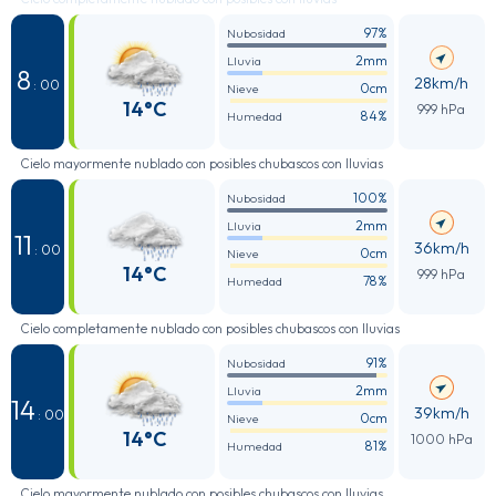
97%
Nubosidad
2mm
Lluvia
8
28km/h
: 00
0cm
Nieve
14°C
999 hPa
84%
Humedad
Cielo mayormente nublado con posibles chubascos con lluvias
100%
Nubosidad
2mm
Lluvia
11
36km/h
: 00
0cm
Nieve
14°C
999 hPa
78%
Humedad
Cielo completamente nublado con posibles chubascos con lluvias
91%
Nubosidad
2mm
Lluvia
14
39km/h
: 00
0cm
Nieve
14°C
1000 hPa
81%
Humedad
Cielo mayormente nublado con posibles chubascos con lluvias