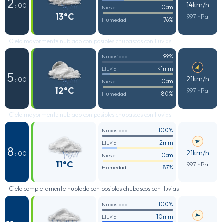
2
14km/h
: 00
0cm
Nieve
13°C
997 hPa
76%
Humedad
Cielo mayormente nublado con posibles chubascos con lluvias
99%
Nubosidad
<1mm
Lluvia
5
21km/h
: 00
0cm
Nieve
12°C
997 hPa
80%
Humedad
Cielo mayormente nublado con posibles chubascos con lluvias
100%
Nubosidad
2mm
Lluvia
8
21km/h
: 00
0cm
Nieve
11°C
997 hPa
87%
Humedad
Cielo completamente nublado con posibles chubascos con lluvias
100%
Nubosidad
10mm
Lluvia