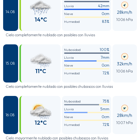
42mm
Lluvia
28km/h
14.08
0cm
Nieve
14°C
1006 hPa
83%
Humedad
Cielo completamente nublado con posibles con lluvias
100%
Nubosidad
7mm
Lluvia
32km/h
15.08
0cm
Nieve
11°C
1006 hPa
72%
Humedad
Cielo completamente nublado con posibles chubascos con lluvias
75%
Nubosidad
5mm
Lluvia
28km/h
16.08
0cm
Nieve
12°C
1007 hPa
72%
Humedad
Cielo mayormente nublado con posibles chubascos con lluvias