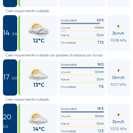
Cielo mayormente nublado
88%
Nubosidad
<1mm
Lluvia
14
3km/h
: 00
0cm
Nieve
12°C
1008 hPa
73%
Humedad
Cielo mayormente nublado con posibles chubascos con lluvias
98%
Nubosidad
0mm
Lluvia
17
0km/h
: 00
0cm
Nieve
13°C
1007 hPa
71%
Humedad
Cielo mayormente nublado
98%
Nubosidad
20
0mm
Lluvia
:
3km/h
0cm
Nieve
00
14°C
1005 hPa
72%
Humedad