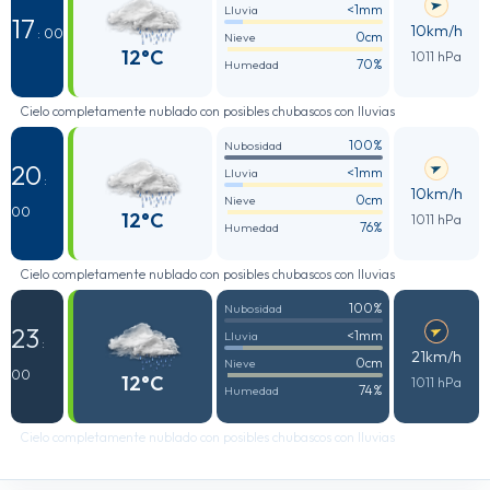
<1mm
Lluvia
17
10km/h
: 00
0cm
Nieve
12°C
1011 hPa
70%
Humedad
Cielo completamente nublado con posibles chubascos con lluvias
100%
Nubosidad
20
<1mm
Lluvia
:
10km/h
0cm
Nieve
00
12°C
1011 hPa
76%
Humedad
Cielo completamente nublado con posibles chubascos con lluvias
100%
Nubosidad
23
<1mm
Lluvia
:
21km/h
0cm
Nieve
00
12°C
1011 hPa
74%
Humedad
Cielo completamente nublado con posibles chubascos con lluvias