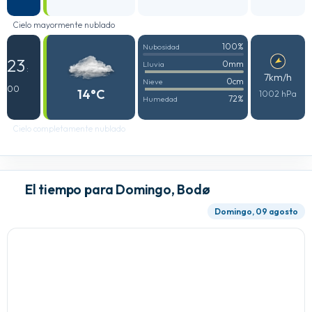
Cielo mayormente nublado
100%
Nubosidad
23
0mm
Lluvia
:
7km/h
0cm
Nieve
00
14°C
1002 hPa
72%
Humedad
Cielo completamente nublado
El tiempo para Domingo, Bodø
Domingo, 09 agosto